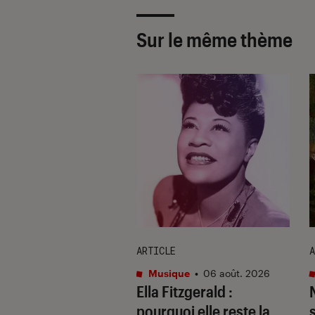
Sur le même thème
E
ARTICLE
A
que
•
09 juin 2026
Musique
•
06 août. 2026
ve Green : 3
Ella Fitzgerald :
, 3 coups de cœur
pourquoi elle reste la