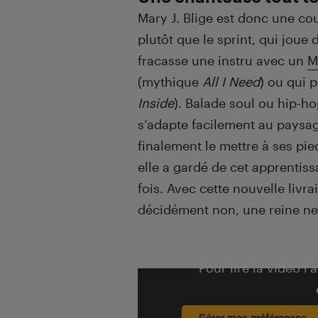
Mary J. Blige est donc une co
plutôt que le sprint, qui joue
fracasse une instru avec un
M
(mythique
All I Need
) ou qui 
Inside
). Balade soul ou hip-h
s’adapte facilement au paysag
finalement le mettre à ses pi
elle a gardé de cet apprentis
fois. Avec cette nouvelle livr
décidément non, une reine n
Pour lire la vidéo l’