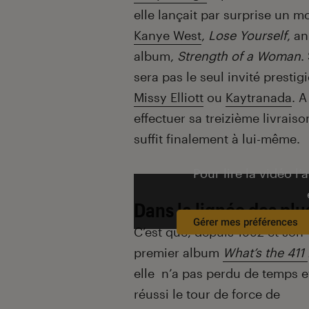
elle lançait par surprise un 
Kanye West
,
Lose Yourself
, a
album,
Strength of a Woman
.
sera pas le seul invité presti
Missy Elliott
ou
Kaytranada
. A
effectuer sa treizième livrai
suffit finalement à lui-même.
Pour lire la vidéo l’
Dans la lignée des pl
Gérer mes préférences
C’est que, depuis 1992 et son
premier album
What’s the 411
elle n’a pas perdu de temps e
réussi le tour de force de