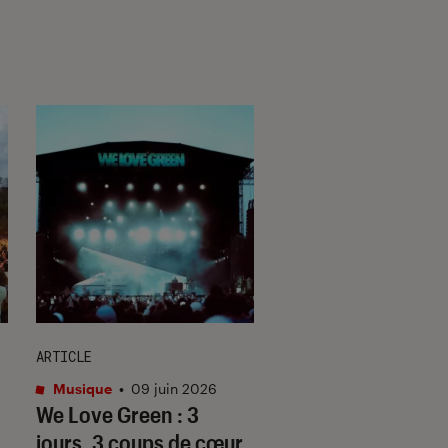
ARTICLE
ARTICLE
Musique
•
09 juin 2026
Musique
•
06 août. 
We Love Green : 3
Ella Fitzgerald :
jours, 3 coups de cœur
pourquoi elle reste