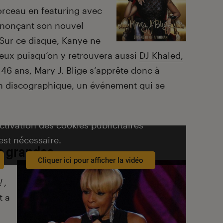
morceau en featuring avec
nnonçant son nouvel
 Sur ce disque, Kanye ne
gieux puisqu’on y retrouvera aussi
DJ Khaled,
 46 ans, Mary J. Blige s’apprête donc à
son discographique, un événement qui se
activation des cookies publicitaires
est nécessaire.
us grandes
Cliquer ici pour afficher la vidéo
! ,
t a