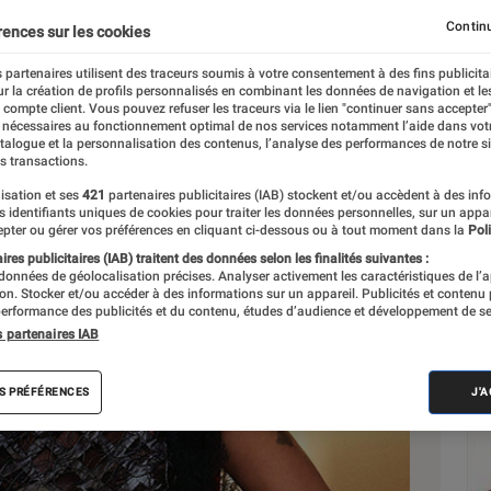
Continu
rences sur les cookies
 partenaires utilisent des traceurs soumis à votre consentement à des fins publicita
r la création de profils personnalisés en combinant les données de navigation et l
e compte client. Vous pouvez refuser les traceurs via le lien "continuer sans accepter"
 nécessaires au fonctionnement optimal de nos services notamment l’aide dans vot
Sél
atalogue et la personnalisation des contenus, l’analyse des performances de notre si
s transactions.
isation et ses
421
partenaires publicitaires (IAB) stockent et/ou accèdent à des inf
es identifiants uniques de cookies pour traiter les données personnelles, sur un appa
pter ou gérer vos préférences en cliquant ci-dessous ou à tout moment dans la
Poli
res publicitaires (IAB) traitent des données selon les finalités suivantes :
 données de géolocalisation précises. Analyser activement les caractéristiques de l’
tion. Stocker et/ou accéder à des informations sur un appareil. Publicités et contenu
erformance des publicités et du contenu, études d’audience et développement de se
s partenaires IAB
S PRÉFÉRENCES
J'