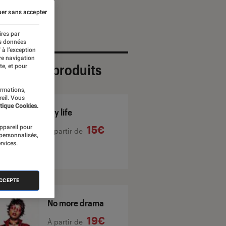
er sans accepter
ires par
es données
 à l’exception
re navigation
ection de produits
te, et pour
ormations,
reil. Vous
tique Cookies.
My life
appareil pour
15€
À partir de
 personnalisés,
rvices.
ACCEPTE
No more drama
19€
À partir de