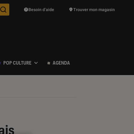
Besoin d’aide
Trouver mon magasin
Des suggestions de produits vont vous être proposées pendant vo
POP CULTURE
AGENDA
ais