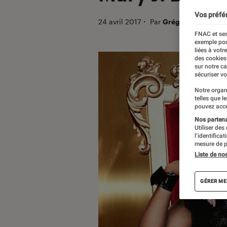
Vos préfé
24 avril 2017
・
Par
Grégory
FNAC et ses
exemple pou
liées à votr
des cookies
sur notre c
sécuriser vo
Notre organ
telles que l
pouvez acce
Nos partenai
Utiliser des
l’identifica
mesure de p
Liste de no
GÉRER ME