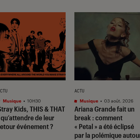
CTU
ACTU
Musique
•
10H30
Musique
•
03 août. 2026
Stray Kids,
THIS & THAT
Ariana Grande fait un
: qu’attendre de leur
break : comment
retour événement ?
« Petal » a été éclipsé
par la polémique autou