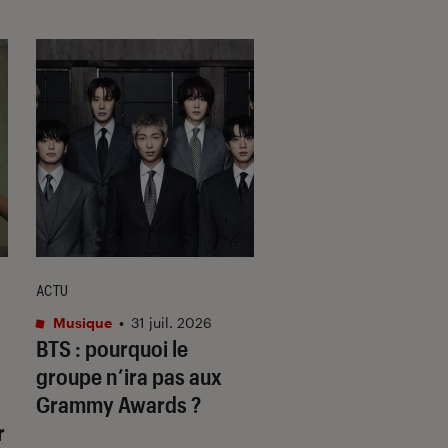
ACTU
ACTU
Musique
•
31 juil. 2026
Musique
•
23 mai. 20
BTS : pourquoi le
Hartigan et Mani D
groupe n’ira pas aux
en route vers le
Grammy Awards ?
Purgatoire
r