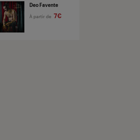
Deo Favente
7€
À partir de