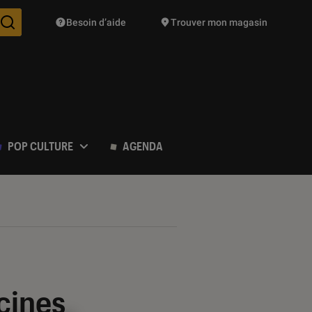
Besoin d’aide
Trouver mon magasin
Des suggestions de produits vont vous être proposées pendant vo
POP CULTURE
AGENDA
cines