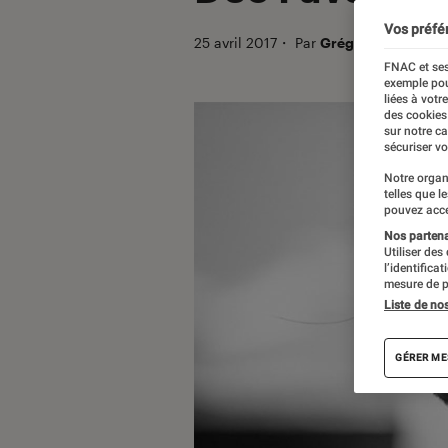
Vos préfé
25 avril 2017
・
Par
Grégory
FNAC et ses
exemple pou
liées à votr
des cookies
sur notre c
sécuriser vo
Notre organ
telles que l
pouvez acce
Nos partenai
Utiliser des
l’identifica
mesure de p
Liste de no
GÉRER ME