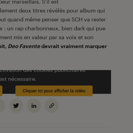
eur marseillais. S’il est
ulement deux titres révélés pour album qui
peut quand même penser que SCH va rester
eux : un rap charbonneux, bien dark qui pue
èrement mis en valeur par sa voix et son
oit,
Deo Favente
devrait vraiment marquer
activation des cookies publicitaires
est nécessaire.
Cliquer ici pour afficher la vidéo