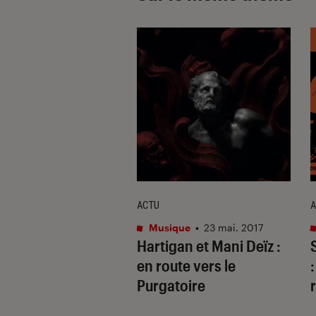
ACTU
A
que
•
31 juil. 2026
Musique
•
23 mai. 2017
 pourquoi le
Hartigan et Mani Deïz :
e n’ira pas aux
en route vers le
my Awards ?
Purgatoire