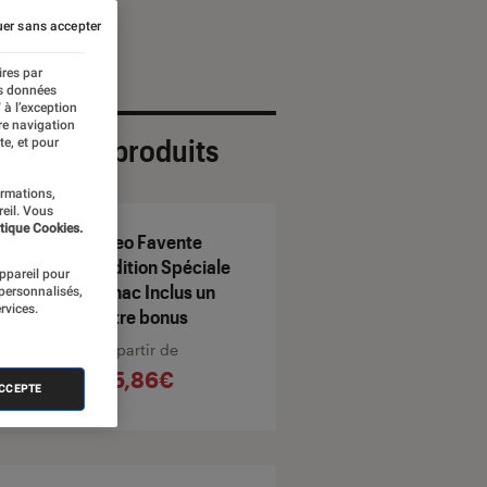
er sans accepter
ires par
es données
 à l’exception
re navigation
ection de produits
te, et pour
ormations,
reil. Vous
tique Cookies.
Deo Favente
Edition Spéciale
appareil pour
Fnac Inclus un
 personnalisés,
rvices.
titre bonus
À partir de
15,86€
ACCEPTE