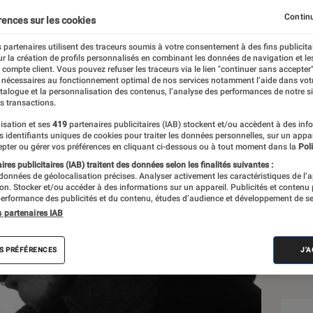
Continu
rences sur les cookies
 partenaires utilisent des traceurs soumis à votre consentement à des fins publicita
r la création de profils personnalisés en combinant les données de navigation et l
e compte client. Vous pouvez refuser les traceurs via le lien "continuer sans accepter"
 nécessaires au fonctionnement optimal de nos services notamment l’aide dans vot
Sél
atalogue et la personnalisation des contenus, l’analyse des performances de notre si
s transactions.
isation et ses
419
partenaires publicitaires (IAB) stockent et/ou accèdent à des inf
es identifiants uniques de cookies pour traiter les données personnelles, sur un appa
pter ou gérer vos préférences en cliquant ci-dessous ou à tout moment dans la
Poli
res publicitaires (IAB) traitent des données selon les finalités suivantes :
 données de géolocalisation précises. Analyser activement les caractéristiques de l’
tion. Stocker et/ou accéder à des informations sur un appareil. Publicités et contenu
erformance des publicités et du contenu, études d’audience et développement de se
s partenaires IAB
S PRÉFÉRENCES
J'