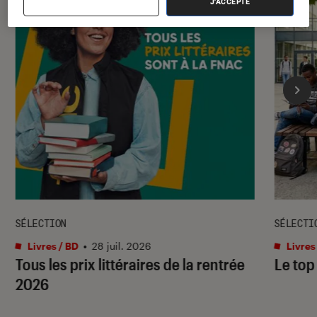
J'ACCEPTE
SÉLECTION
SÉLECTI
Livres / BD
•
28 juil. 2026
Livres
Tous les prix littéraires de la rentrée
Le top
2026