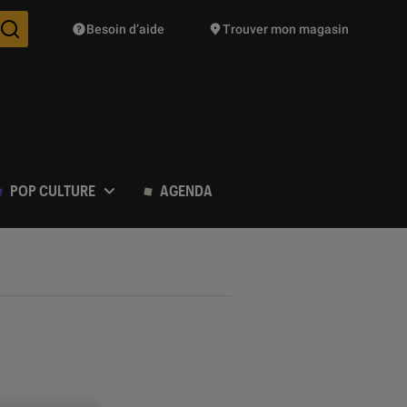
Besoin d’aide
Trouver mon magasin
Des suggestions de produits vont vous être proposées pendant vo
POP CULTURE
AGENDA