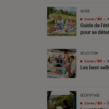
GUIDE
Livres / BD
•
1
Guide de l’ét
pour se déte
SÉLECTION
Livres / BD
•
1
Les best-selle
DÉCRYPTAGE
Livres / BD
•
0