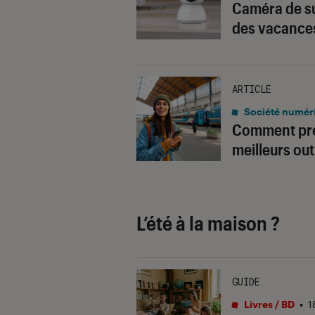
Caméra de su
des vacances
ARTICLE
Société numér
Comment prép
meilleurs ou
L’été à la maison ?
GUIDE
Livres / BD
•
1