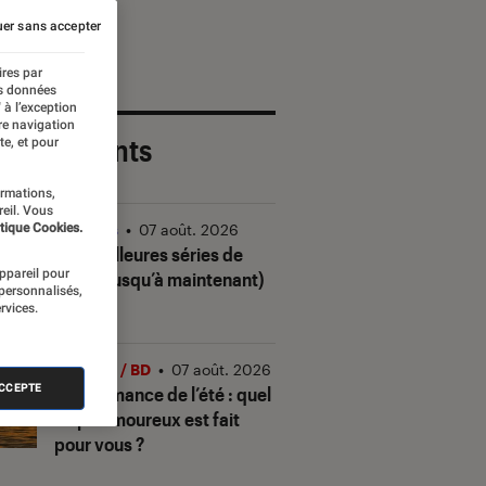
er sans accepter
ires par
es données
 à l’exception
re navigation
 plus récents
te, et pour
ormations,
reil. Vous
tique Cookies.
Séries
•
07 août. 2026
Les meilleures séries de
appareil pour
2026 (jusqu’à maintenant)
 personnalisés,
rvices.
Livres / BD
•
07 août. 2026
ACCEPTE
Quiz romance de l’été : quel
trope amoureux est fait
pour vous ?