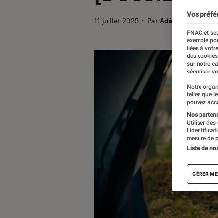
Vos préfé
11 juillet 2025
・
Par
Adèle
FNAC et ses
exemple pou
liées à votr
des cookies
sur notre c
sécuriser vo
Notre organ
telles que l
pouvez acce
Nos partenai
Utiliser des
l’identifica
mesure de p
Liste de no
GÉRER ME