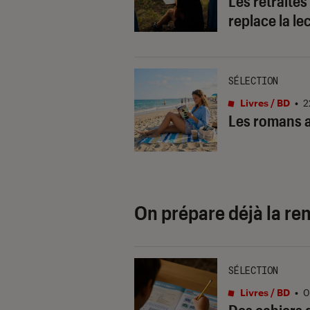
Les retraites
replace la l
SÉLECTION
Livres / BD
•
2
Les romans ad
On prépare déjà la ren
SÉLECTION
Livres / BD
•
0