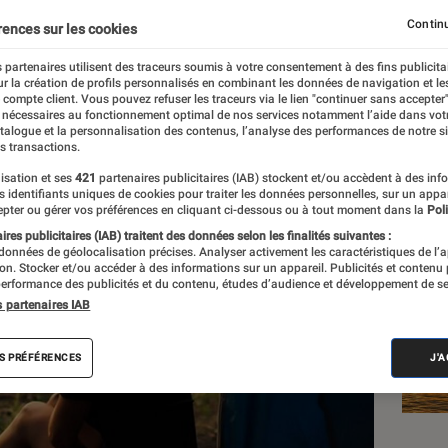
Continu
rences sur les cookies
 partenaires utilisent des traceurs soumis à votre consentement à des fins publicita
r la création de profils personnalisés en combinant les données de navigation et l
e compte client. Vous pouvez refuser les traceurs via le lien "continuer sans accepter"
 nécessaires au fonctionnement optimal de nos services notamment l’aide dans vot
Les
atalogue et la personnalisation des contenus, l’analyse des performances de notre si
s transactions.
isation et ses
421
partenaires publicitaires (IAB) stockent et/ou accèdent à des inf
es identifiants uniques de cookies pour traiter les données personnelles, sur un appa
pter ou gérer vos préférences en cliquant ci-dessous ou à tout moment dans la
Poli
res publicitaires (IAB) traitent des données selon les finalités suivantes :
 données de géolocalisation précises. Analyser activement les caractéristiques de l’
tion. Stocker et/ou accéder à des informations sur un appareil. Publicités et contenu
erformance des publicités et du contenu, études d’audience et développement de se
s partenaires IAB
S PRÉFÉRENCES
J'