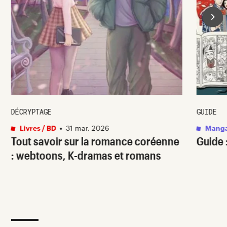
DÉCRYPTAGE
GUIDE
Livres / BD
•
31 mar. 2026
Mang
Tout savoir sur la romance coréenne
Guide 
: webtoons, K-dramas et romans