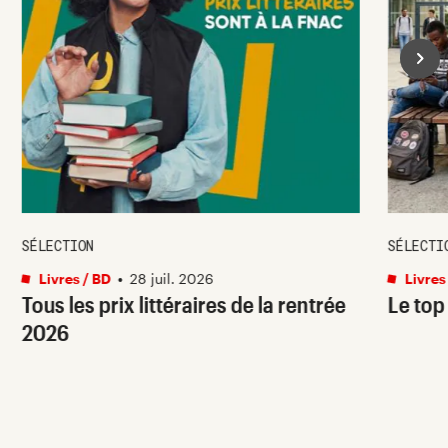
SÉLECTION
SÉLECTI
Livres / BD
•
28 juil. 2026
Livres
Tous les prix littéraires de la rentrée
Le top
2026