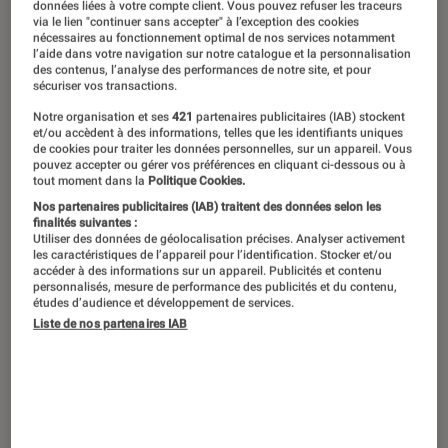
©dr
données liées à votre compte client. Vous pouvez refuser les traceurs
via le lien "continuer sans accepter" à l’exception des cookies
nécessaires au fonctionnement optimal de nos services notamment
l’aide dans votre navigation sur notre catalogue et la personnalisation
des contenus, l’analyse des performances de notre site, et pour
Le roman graphique s’est imposé
sécuriser vos transactions.
comme un genre à part entière, à la
Notre organisation et ses
421
partenaires publicitaires (IAB) stockent
et/ou accèdent à des informations, telles que les identifiants uniques
narration dense et libre, où les auteurs
de cookies pour traiter les données personnelles, sur un appareil. Vous
s’emparent d’un univers pour y glisser
pouvez accepter ou gérer vos préférences en cliquant ci-dessous ou à
tout moment dans la
Politique Cookies.
des messages forts sur le monde qui
Nos partenaires publicitaires (IAB) traitent des données selon les
finalités suivantes :
nous entoure. Entre récits intimes et
Utiliser des données de géolocalisation précises. Analyser activement
adaptations littéraires réinventées,
les caractéristiques de l’appareil pour l’identification. Stocker et/ou
accéder à des informations sur un appareil. Publicités et contenu
cette sélection creuse d’autres pistes
personnalisés, mesure de performance des publicités et du contenu,
études d’audience et développement de services.
que les incontournables toujours cités
Liste de nos partenaires IAB
: des beaux livres qui méritent le
détour, pensés pour surprendre plutôt
que pour cocher des cases.