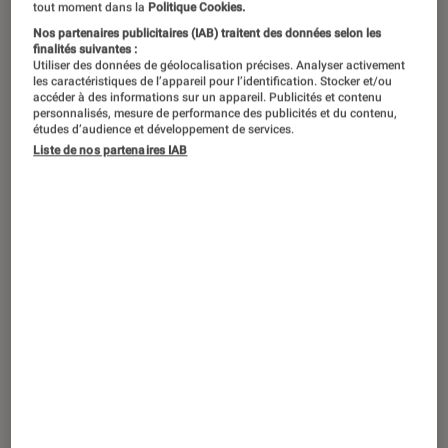
Quelles sont les autrices qui vont marquer la rentrée
tout moment dans la
Politique Cookies.
littéraire 2026 ?
©PeopleImages.com - Yuri A/Shutterstock
Nos partenaires publicitaires (IAB) traitent des données selon les
finalités suivantes :
Utiliser des données de géolocalisation précises. Analyser activement
les caractéristiques de l’appareil pour l’identification. Stocker et/ou
accéder à des informations sur un appareil. Publicités et contenu
Plusieurs autrices devraient marquer
personnalisés, mesure de performance des publicités et du contenu,
la rentrée littéraire d’août-septembre
études d’audience et développement de services.
Liste de nos partenaires IAB
2026. À cette occasion,
L’Éclaireur
vous dévoile quelques noms des
plumes à ne pas manquer.
Introduction
La rentrée littéraire de la fin d’été promet de
faire revenir plusieurs figures féminines du
roman français tout en laissant une place aux
premiers textes. Mémoire, violence, filiation,
adolescence, héritage… : de nombreux romans