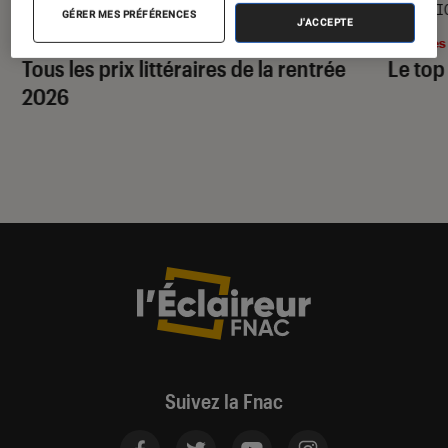
SÉLECTION
SÉLECTI
GÉRER MES PRÉFÉRENCES
J'ACCEPTE
Livres / BD
•
28 juil. 2026
Livres
Tous les prix littéraires de la rentrée
Le top
2026
Suivez la Fnac