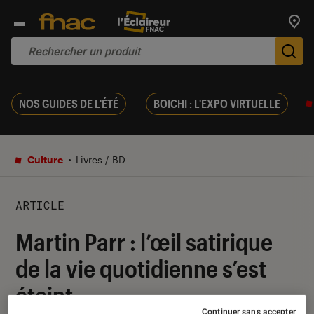
Trouv
De
NOS GUIDES DE L'ÉTÉ
BOICHI : L'EXPO VIRTUELLE
Culture
Livres / BD
ARTICLE
Martin Parr : l’œil satirique
de la vie quotidienne s’est
éteint
Continuer sans accepter