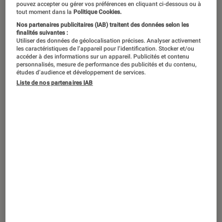
pouvez accepter ou gérer vos préférences en cliquant ci-dessous ou à
tout moment dans la
Politique Cookies.
Nos partenaires publicitaires (IAB) traitent des données selon les
finalités suivantes :
Utiliser des données de géolocalisation précises. Analyser activement
les caractéristiques de l’appareil pour l’identification. Stocker et/ou
accéder à des informations sur un appareil. Publicités et contenu
personnalisés, mesure de performance des publicités et du contenu,
études d’audience et développement de services.
Liste de nos partenaires IAB
ACTU
Informatique
•
27 mai 2026
HP OmniBook X Flip 14 : Le Copilot+ PC
sous Windows 11 pour vivre « le meilleur
du foot à domicile »
Sponsorisé par HP