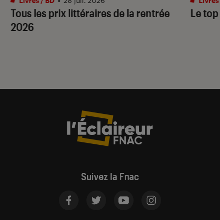
Livres / BD
•
28 juil. 2026
Livres
Tous les prix littéraires de la rentrée
Le top
2026
Suivez la Fnac