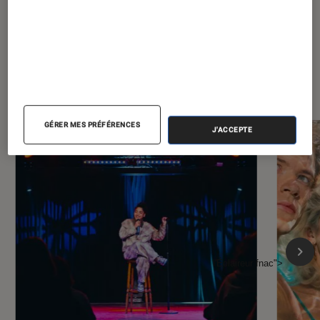
À la une de
VOIR TOUT
l'Éclaireur FNAC
GÉRER MES PRÉFÉRENCES
J'ACCEPTE
l'Éclaireur fnac">