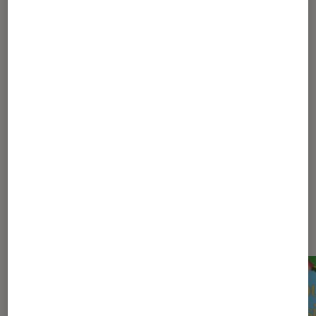
nommée Pullman
1
2
3
Les plus lus dans Gallimard
jeunesse