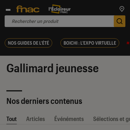
Trouv
De
NOS GUIDES DE L'ÉTÉ
BOICHI : L'EXPO VIRTUELLE
Gallimard jeunesse
Nos derniers contenus
Tout
Articles
Événéments
Sélections et g