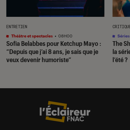
ENTRETIEN
CRITIQU
Théâtre et spectacles
•
08H00
Séries
Sofia Belabbes pour
Ketchup Mayo
:
The S
“Depuis que j’ai 8 ans, je sais que je
la sér
veux devenir humoriste”
l’été ?