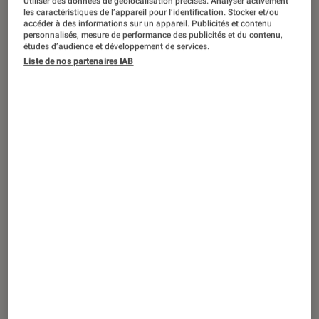
Utiliser des données de géolocalisation précises. Analyser activement
29 août 2026
les caractéristiques de l’appareil pour l’identification. Stocker et/ou
accéder à des informations sur un appareil. Publicités et contenu
Dédicace
•
FNAC TROYES
personnalisés, mesure de performance des publicités et du contenu,
Jean-Philippe Blondel en dédicace à la
études d’audience et développement de services.
Liste de nos partenaires IAB
Fnac Troyes