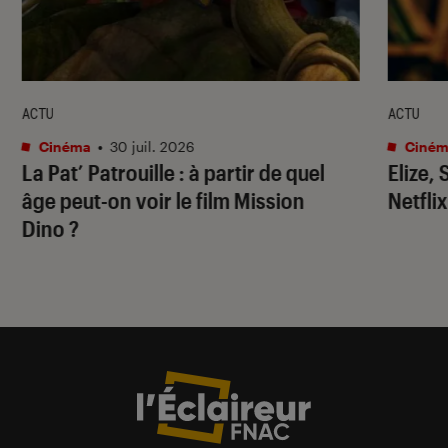
ACTU
ACTU
Cinéma
•
30 juil. 2026
Ciném
La Pat’ Patrouille
: à partir de quel
Elize,
âge peut-on voir le film
Mission
Netflix
Dino
?