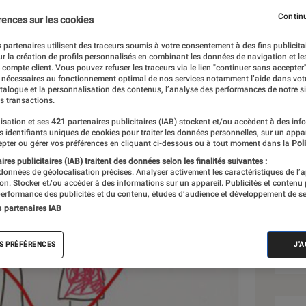
Continu
rences sur les cookies
 partenaires utilisent des traceurs soumis à votre consentement à des fins publicita
r la création de profils personnalisés en combinant les données de navigation et l
e compte client. Vous pouvez refuser les traceurs via le lien "continuer sans accepter"
 nécessaires au fonctionnement optimal de nos services notamment l’aide dans vot
atalogue et la personnalisation des contenus, l’analyse des performances de notre si
s transactions.
isation et ses
421
partenaires publicitaires (IAB) stockent et/ou accèdent à des inf
Sél
es identifiants uniques de cookies pour traiter les données personnelles, sur un appa
pter ou gérer vos préférences en cliquant ci-dessous ou à tout moment dans la
Poli
res publicitaires (IAB) traitent des données selon les finalités suivantes :
 données de géolocalisation précises. Analyser activement les caractéristiques de l’
tion. Stocker et/ou accéder à des informations sur un appareil. Publicités et contenu
erformance des publicités et du contenu, études d’audience et développement de se
s partenaires IAB
S PRÉFÉRENCES
J'