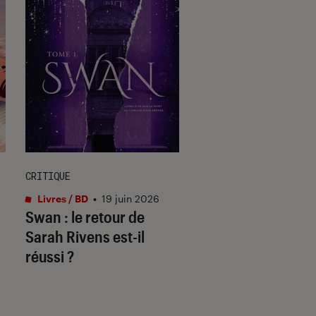
CRITIQUE
CRITIQUE
Livres / BD
•
19 juin 2026
Figurines et jeux
•
Swan : le retour de
03 juin 2015
Maman, comment
Sarah Rivens est-il
fait les bébés ? LE 
réussi ?
qui répond à LA
question