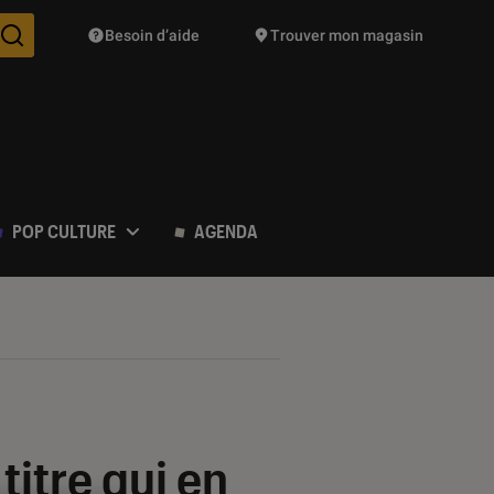
Besoin d’aide
Trouver mon magasin
Des suggestions de produits vont vous être proposées pendant vo
POP CULTURE
AGENDA
titre qui en