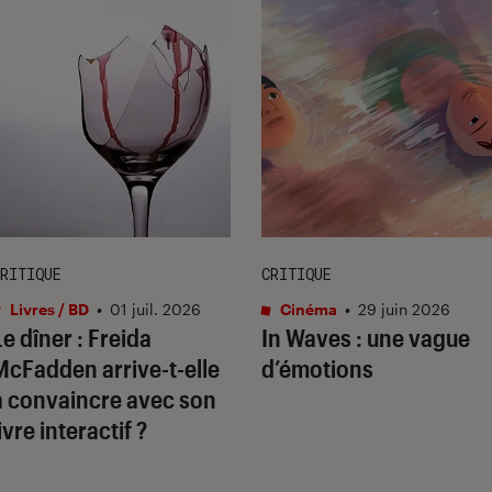
RITIQUE
CRITIQUE
Livres / BD
•
01 juil. 2026
Cinéma
•
29 juin 2026
Le dîner
: Freida
In Waves
: une vague
McFadden arrive-t-elle
d’émotions
à convaincre avec son
ivre interactif ?