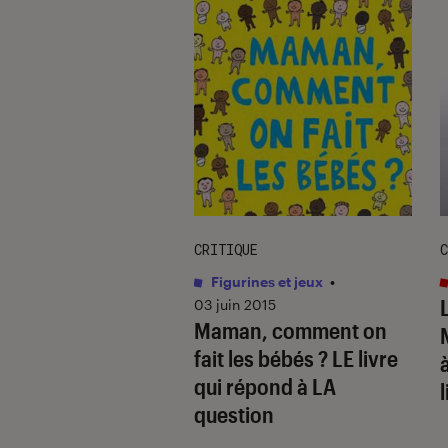
UE
CRITIQUE
C
s / BD
•
19 juin 2026
Figurines et jeux
•
: le retour de
03 juin 2015
Maman, comment on
 Rivens est-il
fait les bébés ? LE livre
 ?
qui répond à LA
l
question