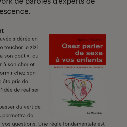
work de paroles d’experts de
lescence.
rt
ouvée sidérée en
e toucher le zizi
 à son goût », ou
 à son cher et
 dormir chez son
s été pris de
’idée de réaliser
passer du vert de
s permettra de
à vos questions. Une règle fondamentale est