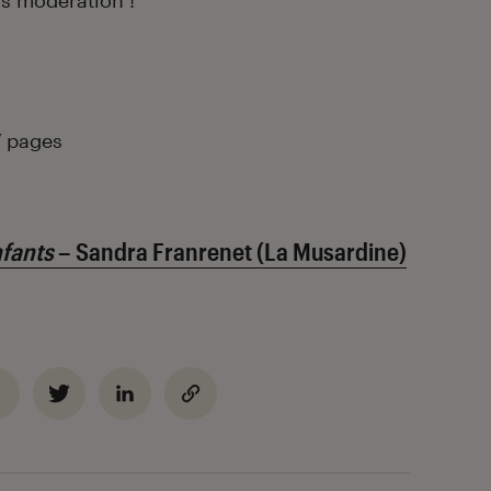
s modération !
7 pages
nfants
– Sandra Franrenet (La Musardine)