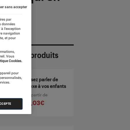
er sans accepter
ires par
es données
 à l’exception
re navigation
te, et pour
ormations,
ection de produits
reil. Vous
tique Cookies.
appareil pour
 personnalisés,
Osez parler de
rvices.
sexe à vos enfants
À partir de
6,03€
ACCEPTE