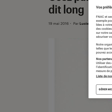
dit long
Vos préfé
FNAC et ses
exemple pou
19 mai 2016
・
Par
Lucie_F
liées à votr
des cookies
sur notre c
sécuriser vo
Notre organ
telles que l
pouvez acce
Nos partenai
Utiliser des
l’identifica
mesure de p
Liste de no
GÉRER ME