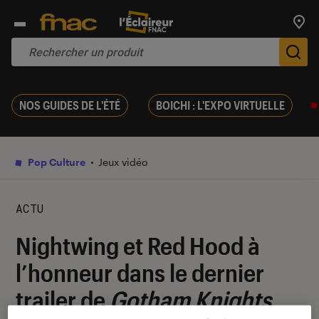
Trouv
De
NOS GUIDES DE L'ÉTÉ
BOICHI : L'EXPO VIRTUELLE
Pop Culture
Jeux vidéo
ACTU
Nightwing et Red Hood à
l’honneur dans le dernier
trailer de
Gotham Knights