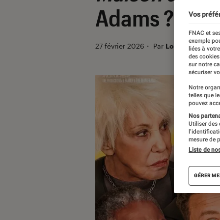
Adams ?
Vos préfé
FNAC et ses
exemple pou
27 février 2026
・
Par
Louise Lepense
liées à votr
des cookies
sur notre c
sécuriser vo
Notre organ
telles que l
pouvez acce
Nos partenai
Utiliser des
l’identifica
mesure de p
Liste de no
GÉRER ME