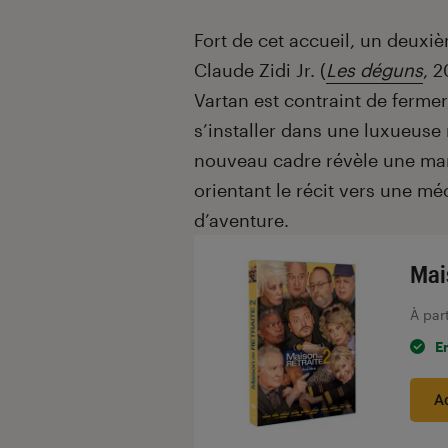
Fort de cet accueil, un deuxiè
Claude Zidi Jr. (
Les déguns
, 2
Vartan est contraint de ferme
s’installer dans une luxueuse
nouveau cadre révèle une man
orientant le récit vers une m
d’aventure.
Mai
À par
E
A