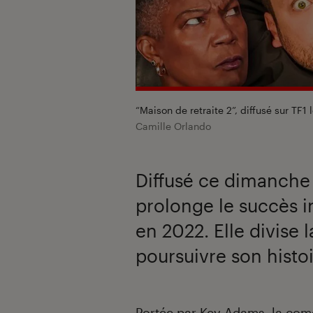
“Maison de retraite 2”, diffusé sur TF1
Camille Orlando
Diffusé ce dimanche 
prolonge le succès i
en 2022. Elle divise 
poursuivre son histoir
Introduction
Portée par
Kev Adams
, la co