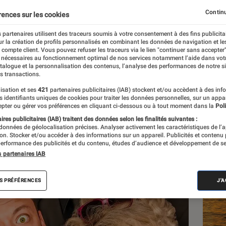
Continu
rences sur les cookies
 partenaires utilisent des traceurs soumis à votre consentement à des fins publicita
r la création de profils personnalisés en combinant les données de navigation et l
e compte client. Vous pouvez refuser les traceurs via le lien "continuer sans accepter"
 nécessaires au fonctionnement optimal de nos services notamment l’aide dans vot
atalogue et la personnalisation des contenus, l’analyse des performances de notre si
s transactions.
isation et ses
421
partenaires publicitaires (IAB) stockent et/ou accèdent à des inf
Les
es identifiants uniques de cookies pour traiter les données personnelles, sur un appa
pter ou gérer vos préférences en cliquant ci-dessous ou à tout moment dans la
Poli
res publicitaires (IAB) traitent des données selon les finalités suivantes :
 données de géolocalisation précises. Analyser activement les caractéristiques de l’
tion. Stocker et/ou accéder à des informations sur un appareil. Publicités et contenu
erformance des publicités et du contenu, études d’audience et développement de se
s partenaires IAB
S PRÉFÉRENCES
J'