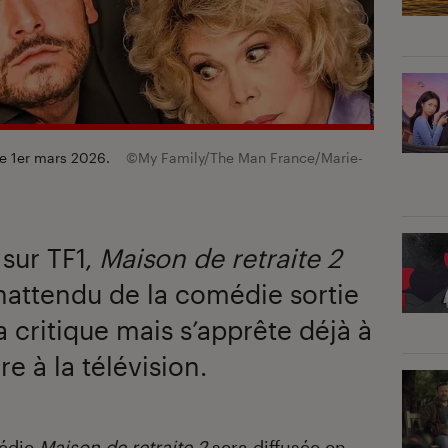
 le 1er mars 2026.
©My Family/The Man France/Marie-
sur TF1,
Maison de retraite 2
nattendu de la comédie sortie
la critique mais s’apprête déjà à
e à la télévision.
médie
Maison de retraite 2
sera diffusée en