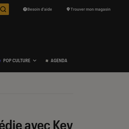
Besoin d’aide
Trouver mon magasin
Des suggestions de produits vont vous être proposées pendant vo
POP CULTURE
AGENDA
médie avec Kev