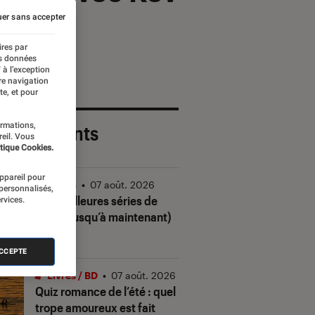
er sans accepter
ires par
es données
 à l’exception
re navigation
te, et pour
ormations,
 plus récents
reil. Vous
tique Cookies.
appareil pour
Séries
•
07 août. 2026
 personnalisés,
Les meilleures séries de
rvices.
2026 (jusqu’à maintenant)
ACCEPTE
Livres / BD
•
07 août. 2026
Quiz romance de l’été : quel
trope amoureux est fait