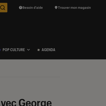
Besoin d’aide
Trouver mon magasin
Des suggestions de produits vont vous être proposées pendant vo
POP CULTURE
AGENDA
 avec George