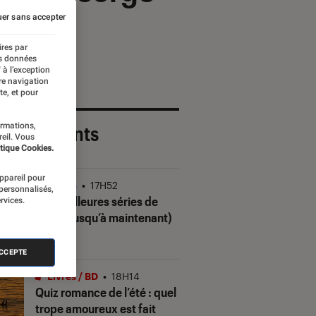
er sans accepter
ires par
es données
 à l’exception
re navigation
te, et pour
ormations,
 plus récents
reil. Vous
tique Cookies.
appareil pour
Séries
•
17H52
 personnalisés,
Les meilleures séries de
rvices.
2026 (jusqu’à maintenant)
ACCEPTE
Livres / BD
•
18H14
Quiz romance de l’été : quel
trope amoureux est fait