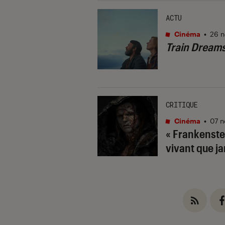
ACTU
Cinéma
•
26 n
Train Dream
CRITIQUE
Cinéma
•
07 n
« Frankenstei
vivant que j