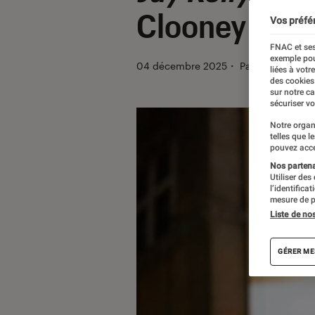
Clooney ?
Vos préfé
FNAC et ses
exemple pou
04 décembre 2025
・
Par
Robin Negr
liées à votr
des cookies
sur notre c
sécuriser vo
Notre organ
telles que l
pouvez acce
Nos partenai
Utiliser des
l’identifica
mesure de p
Liste de no
GÉRER ME