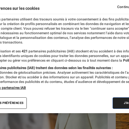
Continu
rences sur les cookies
 partenaires utilisent des traceurs soumis à votre consentement à des fins publicita
r la création de profils personnalisés en combinant les données de navigation et l
e
e compte client. Vous pouvez refuser les traceurs via le lien "continuer sans accepter"
 nécessaires au fonctionnement optimal de nos services notamment l’aide dans vot
atalogue et la personnalisation des contenus, l’analyse des performances de notre si
s transactions.
isation et ses
421
partenaires publicitaires (IAB) stockent et/ou accèdent à des inf
Les
es identifiants uniques de cookies pour traiter les données personnelles, sur un appa
pter ou gérer vos préférences en cliquant ci-dessous ou à tout moment dans la
Poli
res publicitaires (IAB) traitent des données selon les finalités suivantes :
 données de géolocalisation précises. Analyser activement les caractéristiques de l’
tion. Stocker et/ou accéder à des informations sur un appareil. Publicités et contenu
erformance des publicités et du contenu, études d’audience et développement de se
s partenaires IAB
S PRÉFÉRENCES
J'