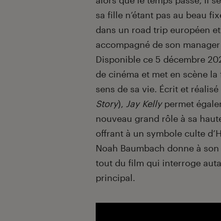
alors que le temps passe, il se
sa fille n’étant pas au beau fi
dans un road trip européen e
accompagné de son manager f
Disponible ce 5 décembre 202
de cinéma et met en scène la f
sens de sa vie. Écrit et réali
Story
),
Jay Kelly
permet égale
nouveau grand rôle à sa haute
offrant à un symbole culte d’H
Noah Baumbach donne à son fi
tout du film qui interroge aut
principal.