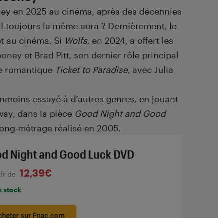
ey en 2025 au cinéma, après des décennies
-il toujours la même aura ? Dernièrement, le
et au cinéma. Si
Wolfs
, en 2024, a offert les
oney et Brad Pitt, son dernier rôle principal
ie romantique
Ticket to Paradise
, avec Julia
éanmoins essayé à d’autres genres, en jouant
way, dans la pièce
Good Night and Good
long-métrage réalisé en 2005.
d Night and Good Luck DVD
12,39€
tir de
n stock
cheter sur Fnac.com