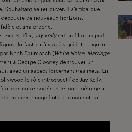
 sent de plus en plus seul, sa relation avec
xe. Souhaitant se retrouver, il s’embarque
t découvre de nouveaux horizons,
idèle et ami proche.
5 sur Netflix,
Jay Kelly
est un
film
qui parle
igure de l’acteur à succès qui interroge le
sé par Noah Baumbach (
White Noise
,
Marriage
ment à
George Clooney
de trouver un
ur, avec un aspect forcément très méta. En
ollywood le rôle introspectif de Jay Kelly,
lm une autre portée et le long-métrage a
ant son personnage fictif que son acteur