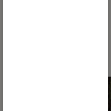
Pour aller plus loin
Amazon Prime Video
Romance
Série teenage
Dernièrement dans Actu Séries