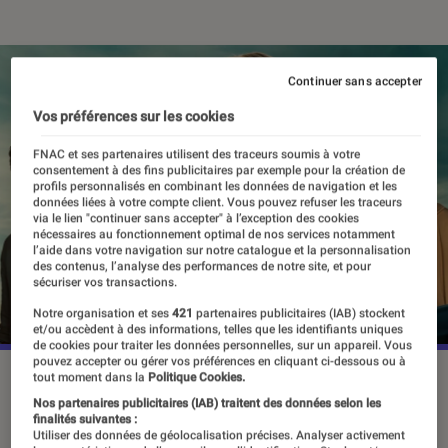
Continuer sans accepter
Vos préférences sur les cookies
FNAC et ses partenaires utilisent des traceurs soumis à votre
consentement à des fins publicitaires par exemple pour la création de
profils personnalisés en combinant les données de navigation et les
données liées à votre compte client. Vous pouvez refuser les traceurs
via le lien "continuer sans accepter" à l’exception des cookies
nécessaires au fonctionnement optimal de nos services notamment
l’aide dans votre navigation sur notre catalogue et la personnalisation
des contenus, l’analyse des performances de notre site, et pour
sécuriser vos transactions.
Notre organisation et ses
421
partenaires publicitaires (IAB) stockent
et/ou accèdent à des informations, telles que les identifiants uniques
de cookies pour traiter les données personnelles, sur un appareil. Vous
pouvez accepter ou gérer vos préférences en cliquant ci-dessous ou à
“Nous les menteurs (We Were Liars)”, le 18 juin 2025 sur
tout moment dans la
Politique Cookies.
Prime Video.
©Prime Video
Nos partenaires publicitaires (IAB) traitent des données selon les
finalités suivantes :
Utiliser des données de géolocalisation précises. Analyser activement