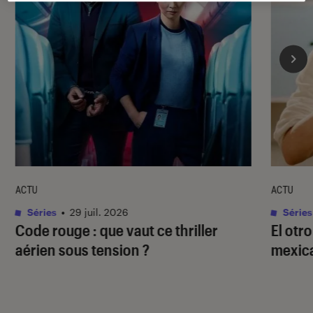
ACTU
ACTU
Séries
•
29 juil. 2026
Séries
Code rouge
: que vaut ce thriller
El otr
aérien sous tension ?
mexica