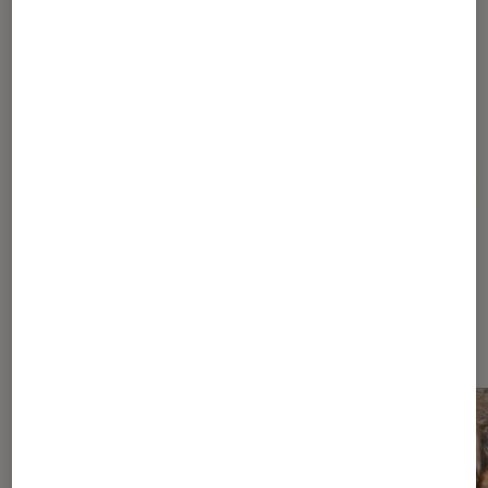
Pour aller plus loin
Adaptation livre
Amazon Prime Video
Drame
Dernièrement dans Actu Séries