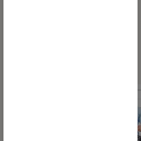
Pour aller plus loin
Documentaire
Jeunesse
Netflix
Rap US
Dernièrement dans Actu Cinéma