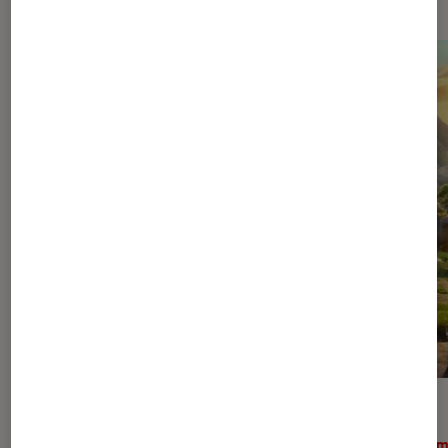
ACTU
ACTU
Cinéma
•
03 août. 2026
Ciném