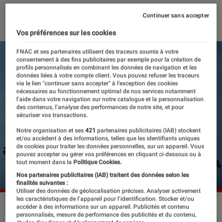
13 août 2025
・
Par
Sarah Dupont
Continuer sans accepter
Vos préférences sur les cookies
FNAC et ses partenaires utilisent des traceurs soumis à votre
consentement à des fins publicitaires par exemple pour la création de
profils personnalisés en combinant les données de navigation et les
données liées à votre compte client. Vous pouvez refuser les traceurs
via le lien "continuer sans accepter" à l’exception des cookies
nécessaires au fonctionnement optimal de nos services notamment
l’aide dans votre navigation sur notre catalogue et la personnalisation
des contenus, l’analyse des performances de notre site, et pour
sécuriser vos transactions.
Notre organisation et ses
421
partenaires publicitaires (IAB) stockent
et/ou accèdent à des informations, telles que les identifiants uniques
de cookies pour traiter les données personnelles, sur un appareil. Vous
pouvez accepter ou gérer vos préférences en cliquant ci-dessous ou à
tout moment dans la
Politique Cookies.
Nos partenaires publicitaires (IAB) traitent des données selon les
finalités suivantes :
Utiliser des données de géolocalisation précises. Analyser activement
les caractéristiques de l’appareil pour l’identification. Stocker et/ou
“Une voix derrière les murs”, le 13 août 2025 sur Netflix.
accéder à des informations sur un appareil. Publicités et contenu
personnalisés, mesure de performance des publicités et du contenu,
©Netflix