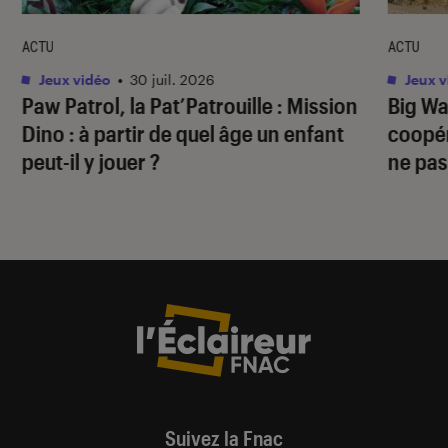
ACTU
ACTU
Jeux vidéo
•
30 juil. 2026
Jeux v
Paw Patrol, la Pat’Patrouille : Mission
Big Wa
Dino
: à partir de quel âge un enfant
coopér
peut-il y jouer ?
ne pas
Suivez la Fnac