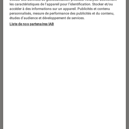
les caractéristiques de l’appareil pour l’identification. Stocker et/ou
accéder à des informations sur un appareil. Publicités et contenu
personnalisés, mesure de performance des publicités et du contenu,
Le jeu culte fait son arrivée sur grand
études d’audience et développement de services.
Liste de nos partenaires IAB
écran le 2 avril en France, au cœur
d’une malédiction hollywoodienne
que nul ne semble pouvoir briser.
Introduction
Un film de plus. Pourra-t-il briser la malédiction
? D’après les attentes des fans du
jeu
, il y a
plus de chances pour que
Minecraft
, attendu
dans les salles françaises le 2 avril, rejoigne la
longue liste des
adaptations ratées
de jeux
vidéo.