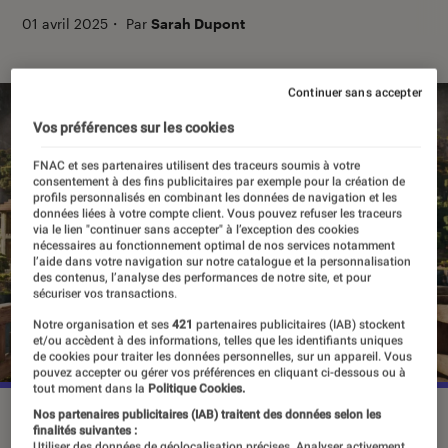
01 avril 2025
・
Par
Sarah Dupont
Continuer sans accepter
Vos préférences sur les cookies
FNAC et ses partenaires utilisent des traceurs soumis à votre
consentement à des fins publicitaires par exemple pour la création de
profils personnalisés en combinant les données de navigation et les
données liées à votre compte client. Vous pouvez refuser les traceurs
via le lien "continuer sans accepter" à l’exception des cookies
nécessaires au fonctionnement optimal de nos services notamment
l’aide dans votre navigation sur notre catalogue et la personnalisation
des contenus, l’analyse des performances de notre site, et pour
sécuriser vos transactions.
Notre organisation et ses
421
partenaires publicitaires (IAB) stockent
et/ou accèdent à des informations, telles que les identifiants uniques
de cookies pour traiter les données personnelles, sur un appareil. Vous
pouvez accepter ou gérer vos préférences en cliquant ci-dessous ou à
tout moment dans la
Politique Cookies.
“Minecraft, le film”, le 2 avril au cinéma.
©2025 Warner
Nos partenaires publicitaires (IAB) traitent des données selon les
finalités suivantes :
Bros. Entertainment Inc. Stars Jason Momoa, Jack Black
Utiliser des données de géolocalisation précises. Analyser activement