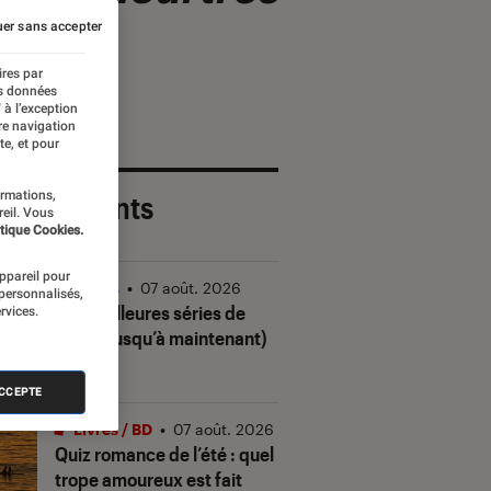
er sans accepter
ires par
es données
 à l’exception
re navigation
te, et pour
ormations,
 plus récents
reil. Vous
tique Cookies.
appareil pour
Séries
•
07 août. 2026
 personnalisés,
Les meilleures séries de
rvices.
2026 (jusqu’à maintenant)
ACCEPTE
Livres / BD
•
07 août. 2026
Quiz romance de l’été : quel
trope amoureux est fait