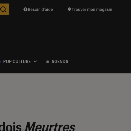
Besoin d’aide
Trouver mon magasin
Des suggestions de produits vont vous être proposées pendant vo
POP CULTURE
AGENDA
édois
Meurtres