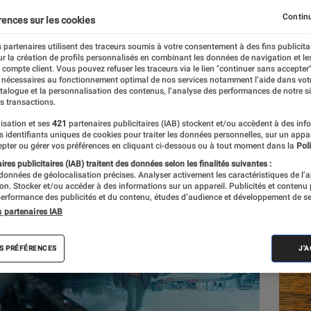
Continu
rences sur les cookies
 partenaires utilisent des traceurs soumis à votre consentement à des fins publicita
r la création de profils personnalisés en combinant les données de navigation et l
e compte client. Vous pouvez refuser les traceurs via le lien "continuer sans accepter"
 nécessaires au fonctionnement optimal de nos services notamment l’aide dans vot
atalogue et la personnalisation des contenus, l’analyse des performances de notre si
s transactions.
isation et ses
421
partenaires publicitaires (IAB) stockent et/ou accèdent à des inf
Les
es identifiants uniques de cookies pour traiter les données personnelles, sur un appa
pter ou gérer vos préférences en cliquant ci-dessous ou à tout moment dans la
Poli
res publicitaires (IAB) traitent des données selon les finalités suivantes :
 données de géolocalisation précises. Analyser activement les caractéristiques de l’
tion. Stocker et/ou accéder à des informations sur un appareil. Publicités et contenu
erformance des publicités et du contenu, études d’audience et développement de se
s partenaires IAB
S PRÉFÉRENCES
J'