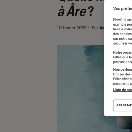
à Åre
?
Vos préfé
FNAC et ses
exemple pou
10 février 2025
・
Par
Apolline Coëffet
liées à votr
des cookies
sur notre c
sécuriser vo
Notre organ
telles que l
pouvez acce
Nos partenai
Utiliser des
l’identifica
mesure de p
Liste de no
GÉRER ME