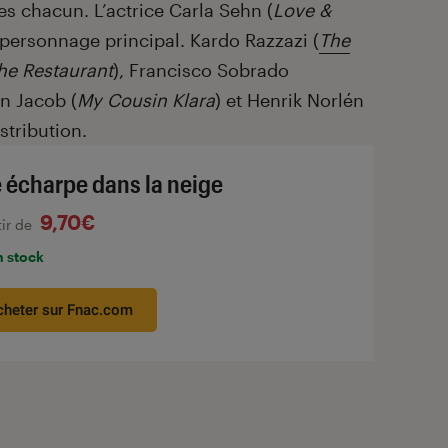
s chacun. L’actrice Carla Sehn (
Love &
u personnage principal. Kardo Razzazi (
The
he Restaurant
), Francisco Sobrado
en Jacob (
My Cousin Klara
) et Henrik Norlén
stribution.
 écharpe dans la neige
9,70€
tir de
n stock
cheter sur Fnac.com