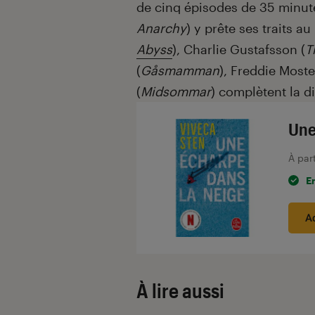
de cinq épisodes de 35 minute
Anarchy
) y prête ses traits a
Abyss
), Charlie Gustafsson (
T
(
Gåsmamman
), Freddie Most
(
Midsommar
) complètent la di
Une
À par
E
A
À lire aussi