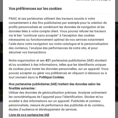
16 décembre 2021
・
Par
Alexandre Manceau
Vos préférences sur les cookies
FNAC et ses partenaires utilisent des traceurs soumis à votre
consentement à des fins publicitaires par exemple pour la création de
profils personnalisés en combinant les données de navigation et les
données liées à votre compte client. Vous pouvez refuser les traceurs
via le lien "continuer sans accepter" à l’exception des cookies
nécessaires au fonctionnement optimal de nos services notamment
l’aide dans votre navigation sur notre catalogue et la personnalisation
des contenus, l’analyse des performances de notre site, et pour
sécuriser vos transactions.
Notre organisation et ses
421
partenaires publicitaires (IAB) stockent
et/ou accèdent à des informations, telles que les identifiants uniques
de cookies pour traiter les données personnelles, sur un appareil. Vous
pouvez accepter ou gérer vos préférences en cliquant ci-dessous ou à
tout moment dans la
Politique Cookies.
Nos partenaires publicitaires (IAB) traitent des données selon les
finalités suivantes :
Utiliser des données de géolocalisation précises. Analyser activement
les caractéristiques de l’appareil pour l’identification. Stocker et/ou
accéder à des informations sur un appareil. Publicités et contenu
personnalisés, mesure de performance des publicités et du contenu,
Marvel-DC, une rivalité qui dure depuis plus de 50 ans, pour
études d’audience et développement de services.
Liste de nos partenaires IAB
le plus grand bonheur des fans.
©TotteAnnerbrink