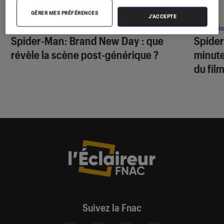
ACTU
ACTU
GÉRER MES PRÉFÉRENCES
J'ACCEPTE
Comics
•
31 juil. 2026
Comic
Spider-Man: Brand New Day
: que
Spide
révèle la scène post-générique ?
minute
du fil
Suivez la Fnac