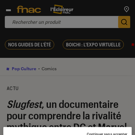
Trouv
De
NOS GUIDES DE L'ÉTÉ
BOICHI : L'EXPO VIRTUELLE
Pop Culture
Comics
ACTU
Slugfest
, un documentaire
pour comprendre la rivalité
mythique entre DC et Marvel
Continuer sans accepter