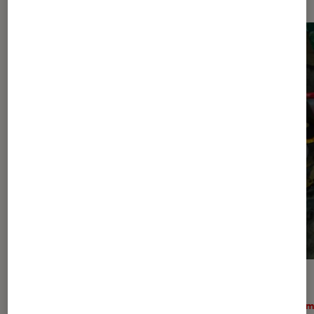
ACTU
ACTU
Cinéma
•
03 août. 2026
Ciném