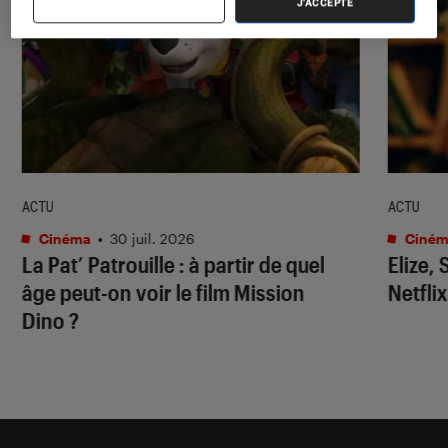
J'ACCEPTE
ACTU
ACTU
Cinéma
•
30 juil. 2026
Ciném
La Pat’ Patrouille
: à partir de quel
Elize,
âge peut-on voir le film
Mission
Netflix
Dino
?