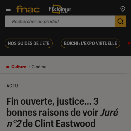
Trouv
De
NOS GUIDES DE L'ÉTÉ
BOICHI : L'EXPO VIRTUELLE
Culture
Cinéma
ACTU
Fin ouverte, justice… 3
bonnes raisons de voir
Juré
n°2
de Clint Eastwood