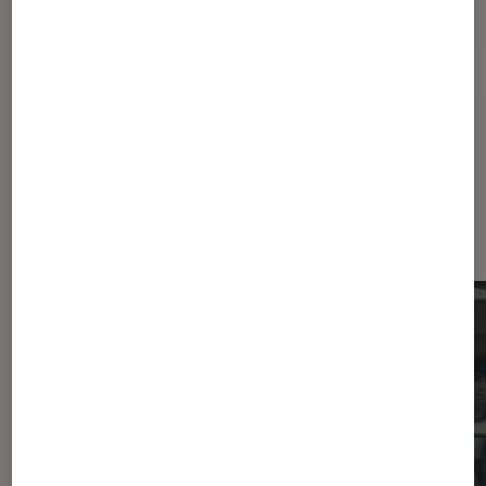
Pour aller plus loin
Clint eastwood
Film
Nouveauté
Sortie
Dernièrement dans Actu Cinéma