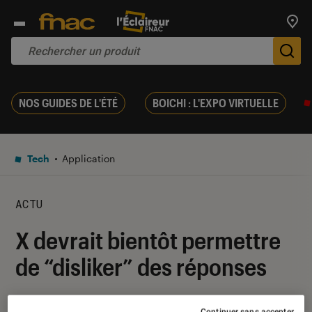
Trouv
De
NOS GUIDES DE L'ÉTÉ
BOICHI : L'EXPO VIRTUELLE
Tech
Application
ACTU
X devrait bientôt permettre
de “disliker” des réponses
12 juillet 2024
・
Par
Pierre Crochart
Continuer sans accepter