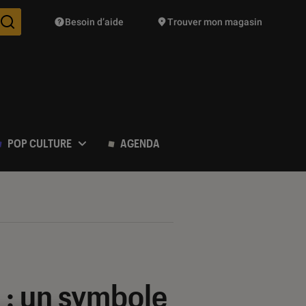
Besoin d’aide
Trouver mon magasin
Des suggestions de produits vont vous être proposées pendant vo
POP CULTURE
AGENDA
 : un symbole