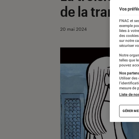
de la transide
Vos préfé
FNAC et ses
exemple pou
20 mai 2024
liées à votr
des cookies
sur notre c
sécuriser vo
Notre organ
telles que l
pouvez acce
Nos partenai
Utiliser des
l’identifica
mesure de p
Liste de no
GÉRER ME