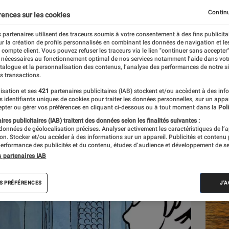
ntité à travers les comi
Continu
rences sur les cookies
 partenaires utilisent des traceurs soumis à votre consentement à des fins publicita
r la création de profils personnalisés en combinant les données de navigation et l
e compte client. Vous pouvez refuser les traceurs via le lien "continuer sans accepter"
 nécessaires au fonctionnement optimal de nos services notamment l’aide dans vot
atalogue et la personnalisation des contenus, l’analyse des performances de notre si
s transactions.
isation et ses
421
partenaires publicitaires (IAB) stockent et/ou accèdent à des inf
Les
es identifiants uniques de cookies pour traiter les données personnelles, sur un appa
pter ou gérer vos préférences en cliquant ci-dessous ou à tout moment dans la
Poli
res publicitaires (IAB) traitent des données selon les finalités suivantes :
 données de géolocalisation précises. Analyser activement les caractéristiques de l’
tion. Stocker et/ou accéder à des informations sur un appareil. Publicités et contenu
erformance des publicités et du contenu, études d’audience et développement de se
s partenaires IAB
S PRÉFÉRENCES
J'