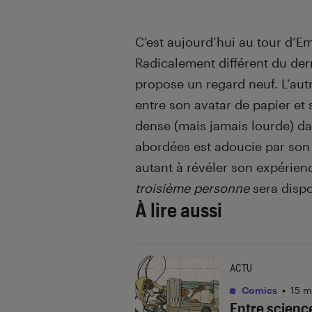
C’est aujourd’hui au tour d’E
Radicalement différent du der
propose un regard neuf. L’autr
entre son avatar de papier e
dense (mais jamais lourde) da
abordées est adoucie par son p
autant à révéler son expérien
troisième personne
sera dispo
À lire aussi
ACTU
Comics
•
15 m
Entre science