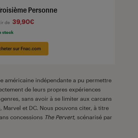
Troisième Personne
39,90€
tir de
n stock
cheter sur Fnac.com
ée américaine indépendante a pu permettre
irectement de leurs propres expériences
enres, sans avoir à se limiter aux carcans
, Marvel et DC. Nous pouvons citer, à titre
 sans concessions
The Pervert
, scénarisé par