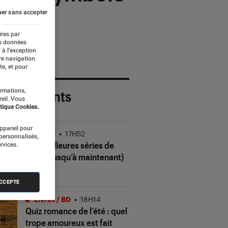
cs
er sans accepter
ires par
es données
 à l’exception
re navigation
te, et pour
ormations,
 plus récents
reil. Vous
tique Cookies.
appareil pour
Séries
•
17H52
 personnalisés,
Les meilleures séries de
rvices.
2026 (jusqu’à maintenant)
ACCEPTE
Livres / BD
•
18H14
Quiz romance de l’été : quel
trope amoureux est fait