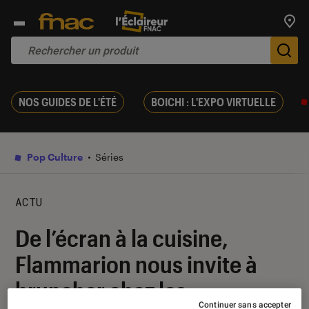
Trouv
De
NOS GUIDES DE L'ÉTÉ
BOICHI : L'EXPO VIRTUELLE
Pop Culture
Séries
ACTU
De l’écran à la cuisine,
Flammarion nous invite à
bruncher chez les
Continuer sans accepter