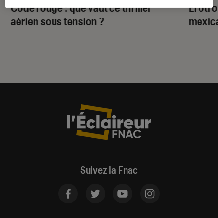
Code rouge
: que vaut ce thriller
El otr
aérien sous tension ?
mexica
Suivez la Fnac