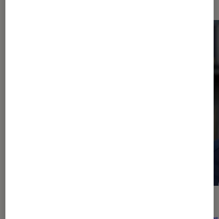
ACTU
ACTU
Pop Culture
•
05 août. 2026
Séries