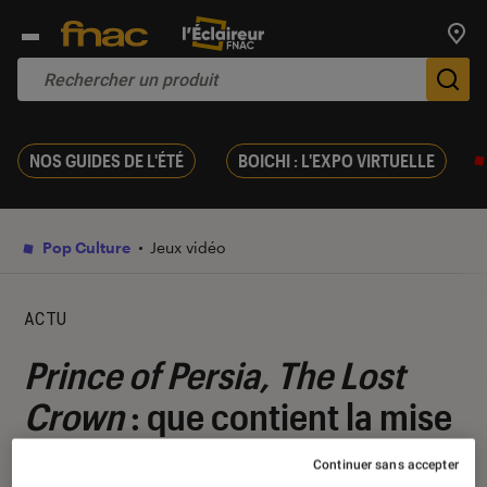
Trouv
De
NOS GUIDES DE L'ÉTÉ
BOICHI : L'EXPO VIRTUELLE
Pop Culture
Jeux vidéo
ACTU
Prince of Persia, The Lost
Crown
: que contient la mise
à jour qui sort cette semaine
Continuer sans accepter