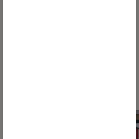
Pour aller plus loin
Netflix
Série
Webtoon
Dernièrement dans Actu Séries