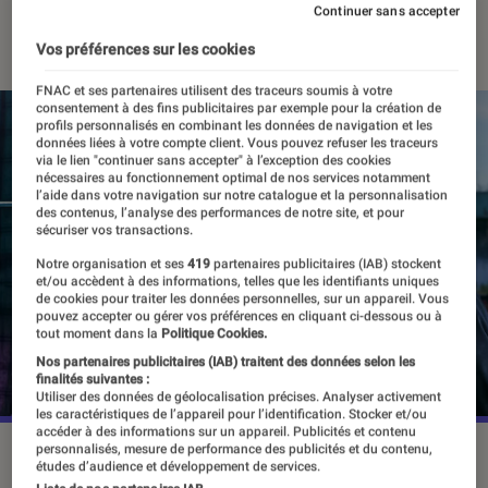
Continuer sans accepter
09 février 2024
・
Par
Robin Negre
Vos préférences sur les cookies
FNAC et ses partenaires utilisent des traceurs soumis à votre
consentement à des fins publicitaires par exemple pour la création de
profils personnalisés en combinant les données de navigation et les
données liées à votre compte client. Vous pouvez refuser les traceurs
via le lien "continuer sans accepter" à l’exception des cookies
nécessaires au fonctionnement optimal de nos services notamment
l’aide dans votre navigation sur notre catalogue et la personnalisation
des contenus, l’analyse des performances de notre site, et pour
sécuriser vos transactions.
Notre organisation et ses
419
partenaires publicitaires (IAB) stockent
et/ou accèdent à des informations, telles que les identifiants uniques
de cookies pour traiter les données personnelles, sur un appareil. Vous
pouvez accepter ou gérer vos préférences en cliquant ci-dessous ou à
tout moment dans la
Politique Cookies.
Nos partenaires publicitaires (IAB) traitent des données selon les
finalités suivantes :
Utiliser des données de géolocalisation précises. Analyser activement
les caractéristiques de l’appareil pour l’identification. Stocker et/ou
accéder à des informations sur un appareil. Publicités et contenu
personnalisés, mesure de performance des publicités et du contenu,
"A Killer Paradox" est disponible depuis le 9 février 2024 sur
études d’audience et développement de services.
Netflix.
©Netflix