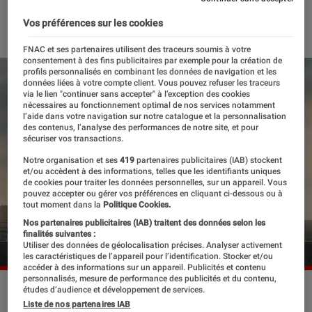
25 janvier 2024
・
Par
Robin Negre
Vos préférences sur les cookies
FNAC et ses partenaires utilisent des traceurs soumis à votre
consentement à des fins publicitaires par exemple pour la création de
profils personnalisés en combinant les données de navigation et les
données liées à votre compte client. Vous pouvez refuser les traceurs
via le lien "continuer sans accepter" à l’exception des cookies
nécessaires au fonctionnement optimal de nos services notamment
l’aide dans votre navigation sur notre catalogue et la personnalisation
des contenus, l’analyse des performances de notre site, et pour
sécuriser vos transactions.
Notre organisation et ses
419
partenaires publicitaires (IAB) stockent
et/ou accèdent à des informations, telles que les identifiants uniques
de cookies pour traiter les données personnelles, sur un appareil. Vous
pouvez accepter ou gérer vos préférences en cliquant ci-dessous ou à
tout moment dans la
Politique Cookies.
Nos partenaires publicitaires (IAB) traitent des données selon les
finalités suivantes :
Utiliser des données de géolocalisation précises. Analyser activement
les caractéristiques de l’appareil pour l’identification. Stocker et/ou
accéder à des informations sur un appareil. Publicités et contenu
personnalisés, mesure de performance des publicités et du contenu,
“The Kitchen” est disponible sur Netflix depuis le 19 janvier
études d’audience et développement de services.
Liste de nos partenaires IAB
2024.
©Netflix