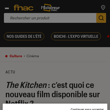
Trouv
De
NOS GUIDES DE L'ÉTÉ
BOICHI : L'EXPO VIRTUELLE
Culture
Cinéma
ACTU
The Kitchen
: c’est quoi ce
nouveau film disponible sur
Netflix ?
Continuer sans accepter