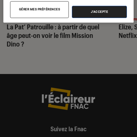
ACTU
ACTU
GÉRER MES PRÉFÉRENCES
J'ACCEPTE
Cinéma
•
30 juil. 2026
Ciném
La Pat’ Patrouille
: à partir de quel
Elize,
âge peut-on voir le film
Mission
Netflix
Dino
?
Suivez la Fnac