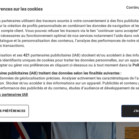
ent 5, Philippe Geluck… 
Continu
rences sur les cookies
a semaine
 partenaires utilisent des traceurs soumis à votre consentement à des fins publicita
r la création de profils personnalisés en combinant les données de navigation et l
e compte client. Vous pouvez refuser les traceurs via le lien "continuer sans accepter"
 nécessaires au fonctionnement optimal de nos services notamment l’aide dans vot
atalogue et la personnalisation des contenus, l’analyse des performances de notre si
s transactions.
isation et ses
421
partenaires publicitaires (IAB) stockent et/ou accèdent à des inf
es identifiants uniques de cookies pour traiter les données personnelles, sur un appa
Les
pter ou gérer vos préférences en cliquant ci-dessous ou à tout moment dans la
Poli
res publicitaires (IAB) traitent des données selon les finalités suivantes :
 données de géolocalisation précises. Analyser activement les caractéristiques de l’
tion. Stocker et/ou accéder à des informations sur un appareil. Publicités et contenu
erformance des publicités et du contenu, études d’audience et développement de se
s partenaires IAB
S PRÉFÉRENCES
J'