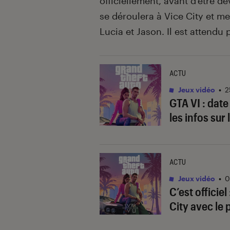
officiellement, avant d’être dé
se déroulera à Vice City et m
Lucia et Jason. Il est attendu
ACTU
Jeux vidéo
•
2
GTA VI : date
les infos sur 
ACTU
Jeux vidéo
•
0
C’est officiel
City avec le 