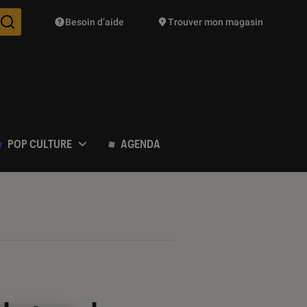
Besoin d’aide
Trouver mon magasin
Des suggestions de produits vont vous être proposées pendant vo
POP CULTURE
AGENDA