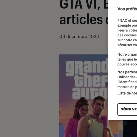
GTA VI, Bâtim
Vos préfé
articles de l
FNAC et ses
exemple pou
liées à votr
des cookies
08 décembre 2023
sur notre c
sécuriser vo
Notre organ
telles que l
pouvez acce
Nos partenai
Utiliser des
l’identifica
mesure de p
Liste de no
GÉRER ME