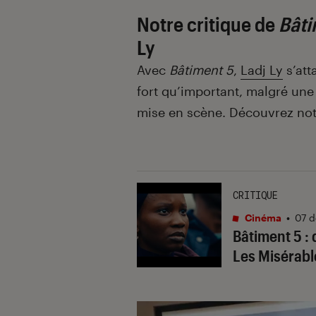
Notre critique de
Bâti
Ly
Avec
Bâtiment 5
,
Ladj Ly
s’att
fort qu’important, malgré une 
mise en scène. Découvrez not
CRITIQUE
Cinéma
•
07 d
Bâtiment 5 : 
Les Misérabl