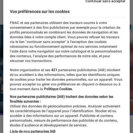
Continuer sans accepter
18 septembre 2023
・
Par
Vincent Oms
Vos préférences sur les cookies
FNAC et ses partenaires utilisent des traceurs soumis à votre
consentement à des fins publicitaires par exemple pour la création de
profils personnalisés en combinant les données de navigation et les
données liées à votre compte client. Vous pouvez refuser les traceurs
via le lien "continuer sans accepter" à l’exception des cookies
nécessaires au fonctionnement optimal de nos services notamment
l’aide dans votre navigation sur notre catalogue et la personnalisation
des contenus, l’analyse des performances de notre site, et pour
sécuriser vos transactions.
Notre organisation et ses
421
partenaires publicitaires (IAB) stockent
et/ou accèdent à des informations, telles que les identifiants uniques
de cookies pour traiter les données personnelles, sur un appareil. Vous
pouvez accepter ou gérer vos préférences en cliquant ci-dessous ou à
tout moment dans la
Politique Cookies.
Nos partenaires publicitaires (IAB) traitent des données selon les
finalités suivantes :
Utiliser des données de géolocalisation précises. Analyser activement
les caractéristiques de l’appareil pour l’identification. Stocker et/ou
accéder à des informations sur un appareil. Publicités et contenu
personnalisés, mesure de performance des publicités et du contenu,
“EA Sports FC 24” est disponible sur toutes les plateformes
études d’audience et développement de services.
depuis le 29 septembre.
©Electronic Arts
Liste de nos partenaires IAB