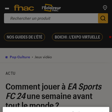
Trouv
De
NOS GUIDES DE L'ÉTÉ
BOICHI : L'EXPO VIRTUELLE
Pop Culture
Jeux vidéo
ACTU
Comment jouer à
EA Sports
FC 24
une semaine avant
tout le monde ?