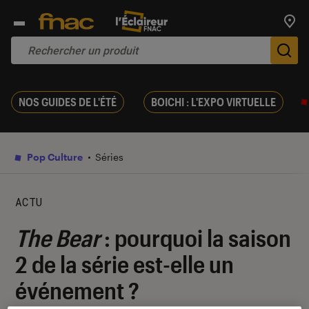
Trouv
De
NOS GUIDES DE L'ÉTÉ
BOICHI : L'EXPO VIRTUELLE
Pop Culture
Séries
ACTU
The Bear
: pourquoi la saison
2 de la série est-elle un
événement ?