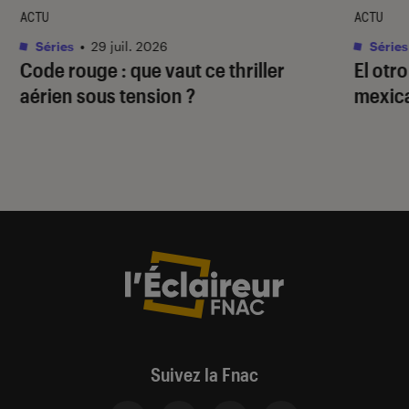
ACTU
ACTU
Séries
•
29 juil. 2026
Séries
Code rouge
: que vaut ce thriller
El otr
aérien sous tension ?
mexica
Suivez la Fnac