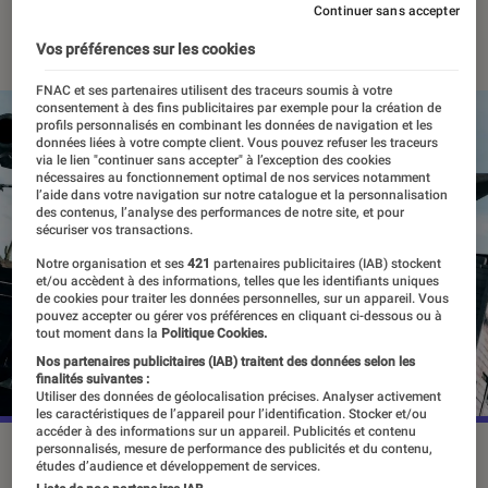
Continuer sans accepter
09 août 2023
・
Par
Vincent Oms
Vos préférences sur les cookies
FNAC et ses partenaires utilisent des traceurs soumis à votre
consentement à des fins publicitaires par exemple pour la création de
profils personnalisés en combinant les données de navigation et les
données liées à votre compte client. Vous pouvez refuser les traceurs
via le lien "continuer sans accepter" à l’exception des cookies
nécessaires au fonctionnement optimal de nos services notamment
l’aide dans votre navigation sur notre catalogue et la personnalisation
des contenus, l’analyse des performances de notre site, et pour
sécuriser vos transactions.
Notre organisation et ses
421
partenaires publicitaires (IAB) stockent
et/ou accèdent à des informations, telles que les identifiants uniques
de cookies pour traiter les données personnelles, sur un appareil. Vous
pouvez accepter ou gérer vos préférences en cliquant ci-dessous ou à
tout moment dans la
Politique Cookies.
Nos partenaires publicitaires (IAB) traitent des données selon les
finalités suivantes :
Utiliser des données de géolocalisation précises. Analyser activement
les caractéristiques de l’appareil pour l’identification. Stocker et/ou
accéder à des informations sur un appareil. Publicités et contenu
personnalisés, mesure de performance des publicités et du contenu,
John Marston est probablement l'un des personnages les
études d’audience et développement de services.
plus riches de Rockstar Games.
©Rockstar Games