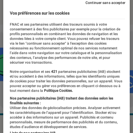
Continuer sans accepter
31 juillet 2023
・
Par
Benjamin Logerot
Vos préférences sur les cookies
FNAC et ses partenaires utilisent des traceurs soumis à votre
consentement à des fins publicitaires par exemple pour la création de
profils personnalisés en combinant les données de navigation et les
données liées à votre compte client. Vous pouvez refuser les traceurs
via le lien "continuer sans accepter" à l’exception des cookies
nécessaires au fonctionnement optimal de nos services notamment
l’aide dans votre navigation sur notre catalogue et la personnalisation
des contenus, l’analyse des performances de notre site, et pour
sécuriser vos transactions.
Notre organisation et ses
421
partenaires publicitaires (IAB) stockent
et/ou accèdent à des informations, telles que les identifiants uniques
de cookies pour traiter les données personnelles, sur un appareil. Vous
pouvez accepter ou gérer vos préférences en cliquant ci-dessous ou à
tout moment dans la
Politique Cookies.
Nos partenaires publicitaires (IAB) traitent des données selon les
finalités suivantes :
Utiliser des données de géolocalisation précises. Analyser activement
les caractéristiques de l’appareil pour l’identification. Stocker et/ou
accéder à des informations sur un appareil. Publicités et contenu
personnalisés, mesure de performance des publicités et du contenu,
Retrouver son appareil connecté perdu sera plus facile
études d’audience et développement de services.
qu'avant mais aussi plus sécurisé.
©Google