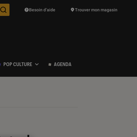
Besoin d’aide
Trouver mon magasin
Des suggestions de produits vont vous être proposées pendant vo
POP CULTURE
AGENDA