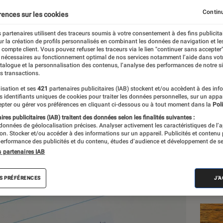
e retour dans les résul
Continu
rences sur les cookies
ui, mais non
 partenaires utilisent des traceurs soumis à votre consentement à des fins publicita
r la création de profils personnalisés en combinant les données de navigation et l
e compte client. Vous pouvez refuser les traceurs via le lien "continuer sans accepter"
 nécessaires au fonctionnement optimal de nos services notamment l’aide dans vot
atalogue et la personnalisation des contenus, l’analyse des performances de notre si
s transactions.
isation et ses
421
partenaires publicitaires (IAB) stockent et/ou accèdent à des inf
es identifiants uniques de cookies pour traiter les données personnelles, sur un appa
Les
pter ou gérer vos préférences en cliquant ci-dessous ou à tout moment dans la
Poli
res publicitaires (IAB) traitent des données selon les finalités suivantes :
 données de géolocalisation précises. Analyser activement les caractéristiques de l’
tion. Stocker et/ou accéder à des informations sur un appareil. Publicités et contenu
erformance des publicités et du contenu, études d’audience et développement de se
s partenaires IAB
S PRÉFÉRENCES
J'