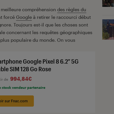
ne meilleure compréhension
des règles du
nt forcé
Google
à retirer le raccourci début
nore. Toujours est-il que les choses sont
ale concernant les requêtes géographiques
e plus populaire du monde. On vous
rtphone Google Pixel 8 6.2″ 5G
ble SIM 128 Go Rose
994,84€
tir de
n stock vendeur partenaire
oir sur Fnac.com