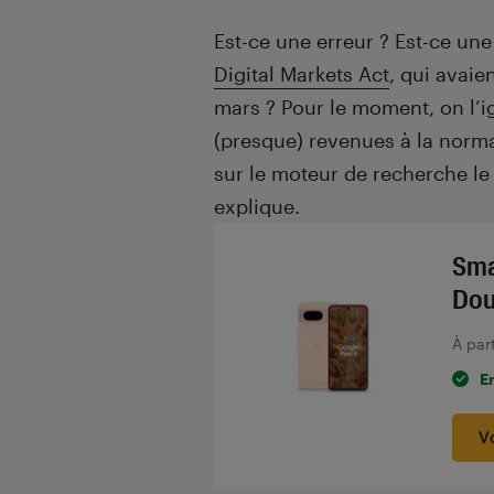
Introduction
Est-ce une erreur ? Est-ce u
Digital Markets Act
, qui avaie
mars ? Pour le moment, on l’ig
(presque) revenues à la norm
sur le moteur de recherche l
explique.
Sma
Dou
À par
E
V