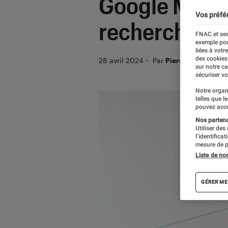
Google Maps d
Vos préfé
recherche ? O
FNAC et ses
exemple pou
liées à votr
des cookies
28 avril 2024
・
Par
Pierre Crochart
sur notre c
sécuriser vo
Notre organ
telles que l
pouvez acce
Nos partenai
Utiliser des
l’identifica
mesure de p
Liste de no
GÉRER ME