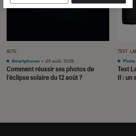
ACTU
TEST LA
Smartphones
•
05 août. 2026
Photo
Comment réussir ses photos de
Test 
l’éclipse solaire du 12 août ?
II : un