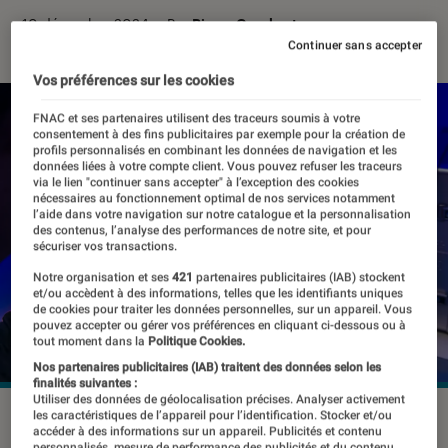
10 décembre 2024
・
Par
Pierre Crochart
Continuer sans accepter
Vos préférences sur les cookies
FNAC et ses partenaires utilisent des traceurs soumis à votre
consentement à des fins publicitaires par exemple pour la création de
profils personnalisés en combinant les données de navigation et les
données liées à votre compte client. Vous pouvez refuser les traceurs
via le lien "continuer sans accepter" à l’exception des cookies
nécessaires au fonctionnement optimal de nos services notamment
l’aide dans votre navigation sur notre catalogue et la personnalisation
des contenus, l’analyse des performances de notre site, et pour
sécuriser vos transactions.
Notre organisation et ses
421
partenaires publicitaires (IAB) stockent
et/ou accèdent à des informations, telles que les identifiants uniques
de cookies pour traiter les données personnelles, sur un appareil. Vous
pouvez accepter ou gérer vos préférences en cliquant ci-dessous ou à
tout moment dans la
Politique Cookies.
Nos partenaires publicitaires (IAB) traitent des données selon les
finalités suivantes :
Utiliser des données de géolocalisation précises. Analyser activement
©MSI
les caractéristiques de l’appareil pour l’identification. Stocker et/ou
accéder à des informations sur un appareil. Publicités et contenu
personnalisés, mesure de performance des publicités et du contenu,