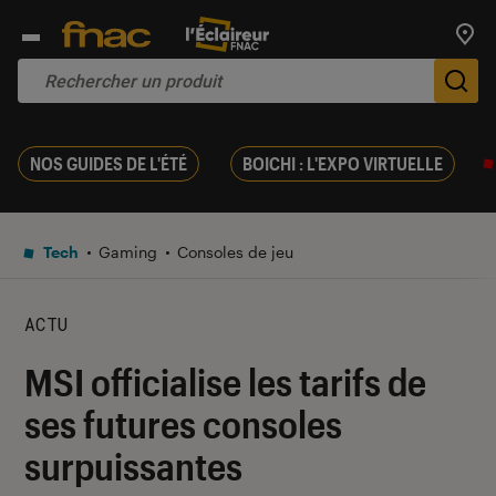
Trouv
De
NOS GUIDES DE L'ÉTÉ
BOICHI : L'EXPO VIRTUELLE
Tech
Gaming
Consoles de jeu
ACTU
MSI officialise les tarifs de
ses futures consoles
surpuissantes