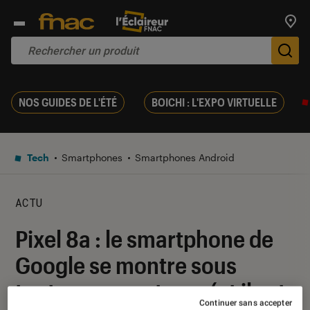
Trouv
De
NOS GUIDES DE L'ÉTÉ
BOICHI : L'EXPO VIRTUELLE
Tech
Smartphones
Smartphones Android
ACTU
Pixel 8a : le smartphone de
Google se montre sous
toutes ses coutures (et il est
Continuer sans accepter