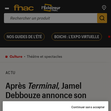
Trouv
De
NOS GUIDES DE L'ÉTÉ
BOICHI : L'EXPO VIRTUELLE
Culture
Théâtre et spectacles
ACTU
Après
Terminal
, Jamel
Debbouze annonce son
retour sur scène
Continuer sans accepter