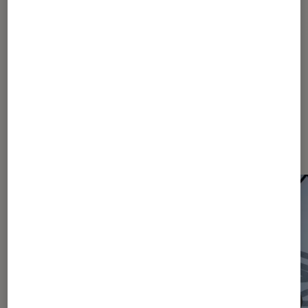
Humour
Jamel Debbouze
Spectacle
Dernièrement dans Actu Théâtre
et spectacles