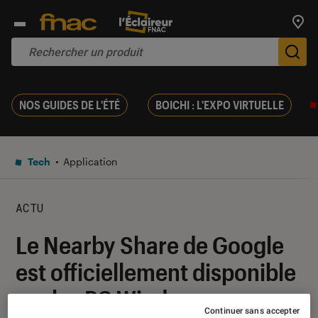
Trouv
De
NOS GUIDES DE L'ÉTÉ
BOICHI : L'EXPO VIRTUELLE
Tech
Application
ACTU
Le Nearby Share de Google
est officiellement disponible
sur les PC Windows
Continuer sans accepter