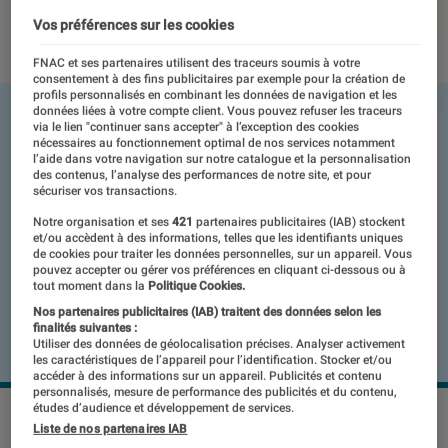
20 juillet 2023
・
Par
Benjamin Logerot
Vos préférences sur les cookies
FNAC et ses partenaires utilisent des traceurs soumis à votre
consentement à des fins publicitaires par exemple pour la création de
profils personnalisés en combinant les données de navigation et les
données liées à votre compte client. Vous pouvez refuser les traceurs
via le lien "continuer sans accepter" à l’exception des cookies
nécessaires au fonctionnement optimal de nos services notamment
l’aide dans votre navigation sur notre catalogue et la personnalisation
des contenus, l’analyse des performances de notre site, et pour
sécuriser vos transactions.
Notre organisation et ses
421
partenaires publicitaires (IAB) stockent
et/ou accèdent à des informations, telles que les identifiants uniques
de cookies pour traiter les données personnelles, sur un appareil. Vous
pouvez accepter ou gérer vos préférences en cliquant ci-dessous ou à
tout moment dans la
Politique Cookies.
Nos partenaires publicitaires (IAB) traitent des données selon les
finalités suivantes :
Utiliser des données de géolocalisation précises. Analyser activement
les caractéristiques de l’appareil pour l’identification. Stocker et/ou
accéder à des informations sur un appareil. Publicités et contenu
personnalisés, mesure de performance des publicités et du contenu,
études d’audience et développement de services.
Nearby Share va rendre plus pratique le partage de fichier
Liste de nos partenaires IAB
d'un mobile vers un PC Windows.
©Google