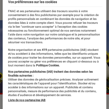
Vos préférences sur les cookies
05 avril 2023
・
Par
Edouard Lebigre
FNAC et ses partenaires utilisent des traceurs soumis à votre
consentement à des fins publicitaires par exemple pour la création de
profils personnalisés en combinant les données de navigation et les
données liées à votre compte client. Vous pouvez refuser les traceurs
via le lien "continuer sans accepter" à l’exception des cookies
nécessaires au fonctionnement optimal de nos services notamment
l’aide dans votre navigation sur notre catalogue et la personnalisation
des contenus, l’analyse des performances de notre site, et pour
sécuriser vos transactions.
Notre organisation et ses
419
partenaires publicitaires (IAB) stockent
et/ou accèdent à des informations, telles que les identifiants uniques
de cookies pour traiter les données personnelles, sur un appareil. Vous
pouvez accepter ou gérer vos préférences en cliquant ci-dessous ou à
tout moment dans la
Politique Cookies.
Nos partenaires publicitaires (IAB) traitent des données selon les
finalités suivantes :
Utiliser des données de géolocalisation précises. Analyser activement
les caractéristiques de l’appareil pour l’identification. Stocker et/ou
accéder à des informations sur un appareil. Publicités et contenu
personnalisés, mesure de performance des publicités et du contenu,
études d’audience et développement de services.
Liste de nos partenaires IAB
Le dernier volet de la série "Shrek 4, il était une fin" avait
reçu un accueil mitigé.
©Paramount Pictures