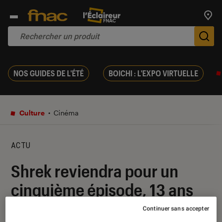
Trouv
De
NOS GUIDES DE L'ÉTÉ
BOICHI : L'EXPO VIRTUELLE
Culture
Cinéma
ACTU
Shrek reviendra pour un
cinquième épisode, 13 ans
après le dernier
Continuer sans accepter