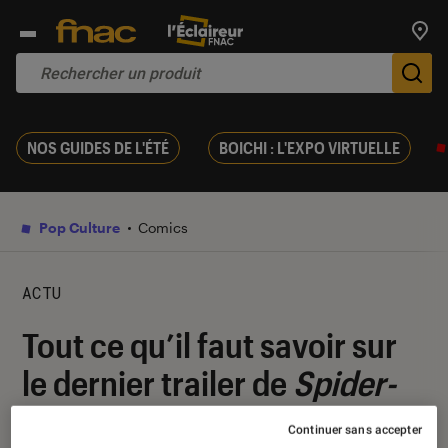
Trouv
De
NOS GUIDES DE L'ÉTÉ
BOICHI : L'EXPO VIRTUELLE
Pop Culture
Comics
ACTU
Tout ce qu’il faut savoir sur
le dernier trailer de
Spider-
Man Across The Spider-
Continuer sans accepter