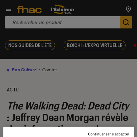
Trouv
De
NOS GUIDES DE L'ÉTÉ
BOICHI : L'EXPO VIRTUELLE
Pop Culture
Comics
ACTU
The Walking Dead: Dead City
: Jeffrey Dean Morgan révèle
des informations sur le
Continuer sans accepter