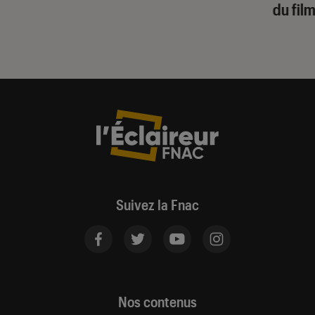
du fil
Suivez la Fnac
Nos contenus