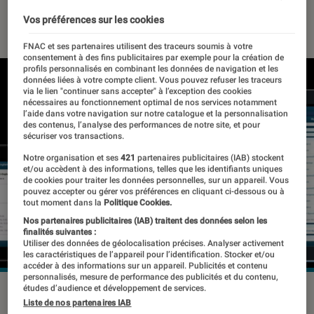
25 janvier 2023
・
Par
Benjamin Logerot
Vos préférences sur les cookies
FNAC et ses partenaires utilisent des traceurs soumis à votre
consentement à des fins publicitaires par exemple pour la création de
profils personnalisés en combinant les données de navigation et les
données liées à votre compte client. Vous pouvez refuser les traceurs
via le lien "continuer sans accepter" à l’exception des cookies
nécessaires au fonctionnement optimal de nos services notamment
l’aide dans votre navigation sur notre catalogue et la personnalisation
des contenus, l’analyse des performances de notre site, et pour
sécuriser vos transactions.
Notre organisation et ses
421
partenaires publicitaires (IAB) stockent
et/ou accèdent à des informations, telles que les identifiants uniques
de cookies pour traiter les données personnelles, sur un appareil. Vous
pouvez accepter ou gérer vos préférences en cliquant ci-dessous ou à
tout moment dans la
Politique Cookies.
Nos partenaires publicitaires (IAB) traitent des données selon les
finalités suivantes :
Utiliser des données de géolocalisation précises. Analyser activement
les caractéristiques de l’appareil pour l’identification. Stocker et/ou
accéder à des informations sur un appareil. Publicités et contenu
personnalisés, mesure de performance des publicités et du contenu,
études d’audience et développement de services.
Le piratage subi par GoTo est bien plus important que prévu.
Liste de nos partenaires IAB
©GoTo