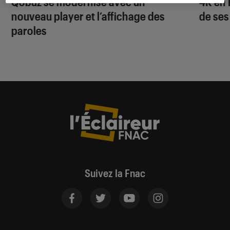
Qobuz se modernise avec un
4K en 
nouveau player et l’affichage des
de ses
paroles
Suivez la Fnac