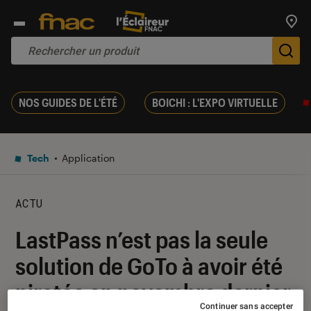
Trouv
De
NOS GUIDES DE L'ÉTÉ
BOICHI : L'EXPO VIRTUELLE
Tech
Application
ACTU
LastPass n’est pas la seule
solution de GoTo à avoir été
piratée en novembre dernier
Continuer sans accepter