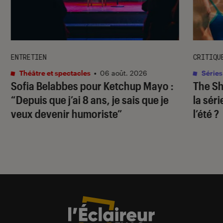
ENTRETIEN
CRITIQU
Théâtre et spectacles
•
06 août. 2026
Séries
Sofia Belabbes pour
Ketchup Mayo
:
The S
“Depuis que j’ai 8 ans, je sais que je
la sér
veux devenir humoriste”
l’été ?