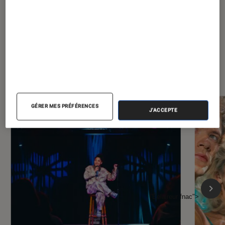
À la une de
VOIR TOUT
l'Éclaireur FNAC
GÉRER MES PRÉFÉRENCES
J'ACCEPTE
l'Éclaireur fnac">