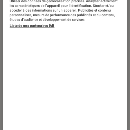
Nightsleeper
: entre
Speed
et
Utiliser des données de géolocalisation précises. Analyser activement
les caractéristiques de l’appareil pour l’identification. Stocker et/ou
Bodyguard
, la nouvelle série de TF1
accéder à des informations sur un appareil. Publicités et contenu
personnalisés, mesure de performance des publicités et du contenu,
divise
études d’audience et développement de services.
Liste de nos partenaires IAB