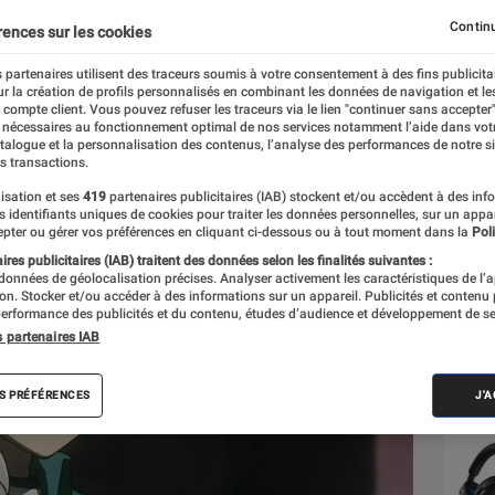
ions d’exemplaires écou
Continu
rences sur les cookies
 partenaires utilisent des traceurs soumis à votre consentement à des fins publicita
r la création de profils personnalisés en combinant les données de navigation et l
e compte client. Vous pouvez refuser les traceurs via le lien "continuer sans accepter"
 nécessaires au fonctionnement optimal de nos services notamment l’aide dans vot
atalogue et la personnalisation des contenus, l’analyse des performances de notre si
s transactions.
isation et ses
419
partenaires publicitaires (IAB) stockent et/ou accèdent à des inf
Les
es identifiants uniques de cookies pour traiter les données personnelles, sur un appa
pter ou gérer vos préférences en cliquant ci-dessous ou à tout moment dans la
Poli
res publicitaires (IAB) traitent des données selon les finalités suivantes :
 données de géolocalisation précises. Analyser activement les caractéristiques de l’
tion. Stocker et/ou accéder à des informations sur un appareil. Publicités et contenu
erformance des publicités et du contenu, études d’audience et développement de se
s partenaires IAB
S PRÉFÉRENCES
J'