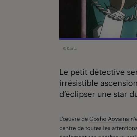
©Kana
Le petit détective s
irrésistible ascension
d’éclipser une star 
Introduction
L’œuvre de
Gōshō Aoyama
n’e
centre de toutes les attentio