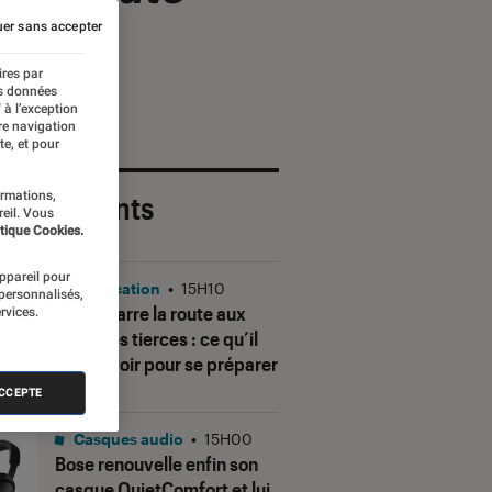
lés
er sans accepter
ires par
es données
 à l’exception
re navigation
te, et pour
ormations,
 plus récents
reil. Vous
tique Cookies.
appareil pour
Application
•
15H10
 personnalisés,
Gmail barre la route aux
rvices.
adresses tierces : ce qu’il
faut savoir pour se préparer
ACCEPTE
Casques audio
•
15H00
Bose renouvelle enfin son
casque QuietComfort et lui