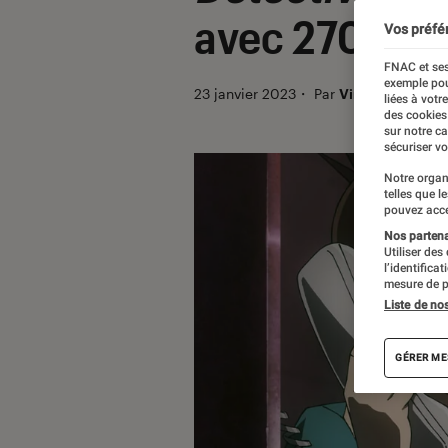
avec 270 mill
Vos préfé
FNAC et ses
exemple pou
23 janvier 2023
・
Par
Vincent Oms
liées à votr
des cookies
sur notre c
sécuriser vo
Notre organ
telles que l
pouvez acce
Nos partenai
Utiliser des
l’identifica
mesure de p
Liste de no
GÉRER ME