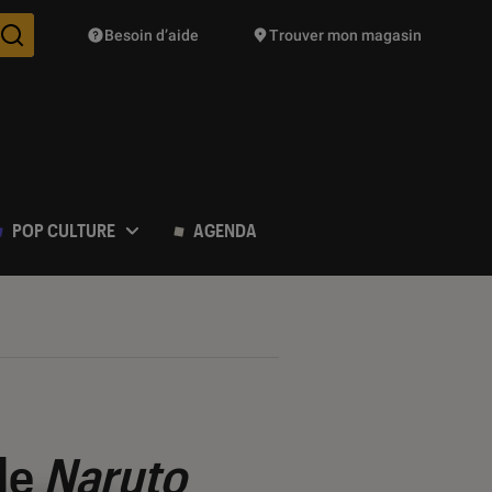
Besoin d’aide
Trouver mon magasin
Des suggestions de produits vont vous être proposées pendant vo
POP CULTURE
AGENDA
de
Naruto