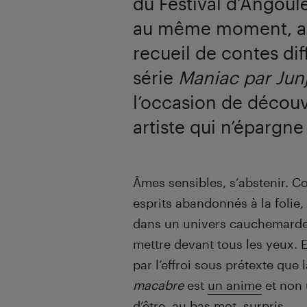
du Festival d’Angoul
au même moment, ad
recueil de contes dif
série
Maniac par Junj
l’occasion de découvr
artiste qui n’épargne
Introduction
Âmes sensibles, s’abstenir. Co
esprits abandonnés à la folie,
dans un univers cauchemard
mettre devant tous les yeux. E
par l’effroi sous prétexte que 
macabre
est
un anime
et non 
d’être, au bas mot, surpris.