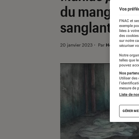
du manga d’h
Vos préfé
FNAC et ses
sanglant sur 
exemple pou
liées à votr
des cookies
sur notre c
20 janvier 2023
・
Par
Héloïse Decarr
sécuriser vo
Notre organ
telles que l
pouvez acce
Nos partenai
Utiliser des
l’identifica
mesure de p
Liste de no
GÉRER ME