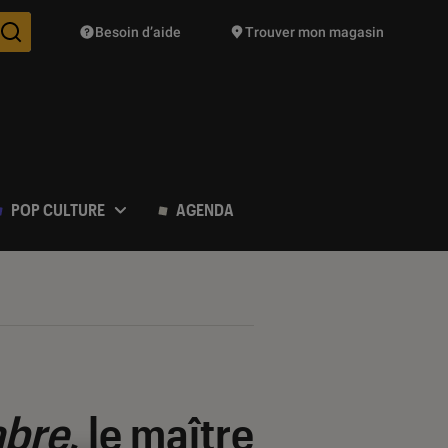
Besoin d’aide
Trouver mon magasin
Des suggestions de produits vont vous être proposées pendant vo
POP CULTURE
AGENDA
abre
, le maître