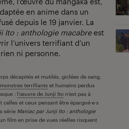
ême, l’œuvre du mangaka est,
aptée en anime dans un
fusé depuis le 19 janvier. La
i Ito : anthologie macabre
est
ir l’univers terrifiant d’un
 rien ni personne.
rps décapités et mutilés, giclées de sang,
monstres terrifiants
et humains perdus
esque :
l’œuvre de Junji Ito
n’est pas à
t celles et ceux pensant être épargné·e·s
la série
Maniac par Junji Ito : anthologie
un film en prise de vues réelles risquent