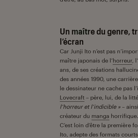
Un maître du genre, t
l’écran
Car Junji Ito n’est pas n’imp
maître japonais de l’
horreur
, 
ans, de ses créations halluc
des années 1990, une carrière
le dessinateur ne cache pas l’
Lovecraft
– père, lui, de la lit
l’horreur et l’indicible »
– ains
créateur du
manga
horrifique
C’est loin d’être la première f
Ito, adepte des formats court