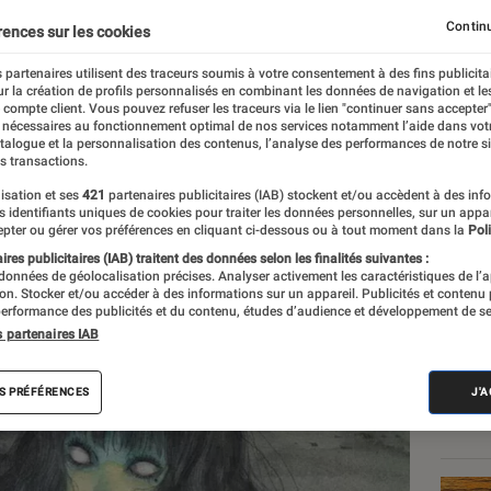
orreur signe un retour 
Continu
rences sur les cookies
 partenaires utilisent des traceurs soumis à votre consentement à des fins publicita
Netflix
r la création de profils personnalisés en combinant les données de navigation et l
e compte client. Vous pouvez refuser les traceurs via le lien "continuer sans accepter"
 nécessaires au fonctionnement optimal de nos services notamment l’aide dans vot
atalogue et la personnalisation des contenus, l’analyse des performances de notre si
e
s transactions.
isation et ses
421
partenaires publicitaires (IAB) stockent et/ou accèdent à des inf
es identifiants uniques de cookies pour traiter les données personnelles, sur un appa
pter ou gérer vos préférences en cliquant ci-dessous ou à tout moment dans la
Poli
Les
res publicitaires (IAB) traitent des données selon les finalités suivantes :
 données de géolocalisation précises. Analyser activement les caractéristiques de l’
tion. Stocker et/ou accéder à des informations sur un appareil. Publicités et contenu
erformance des publicités et du contenu, études d’audience et développement de se
s partenaires IAB
S PRÉFÉRENCES
J'