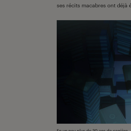
ses récits macabres ont déjà ét
En un peu plus de 30 ans de carrière,