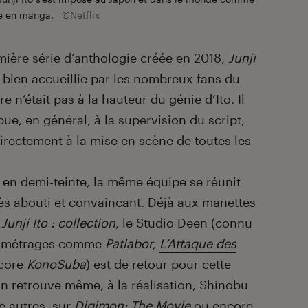
re en manga.
©Netflix
ière série d’anthologie créée en 2018,
Junji
 bien accueillie par les nombreux fans du
 n’était pas à la hauteur du génie d’Ito. Il
bue, en général, à la supervision du script,
irectement à la mise en scène de toutes les
e en demi-teinte, la même équipe se réunit
ès abouti et convaincant. Déjà aux manettes
e
Junji Ito : collection
, le Studio Deen (connu
ng-métrages comme
Patlabor,
L’Attaque des
ncore
KonoSuba
) est de retour pour cette
On retrouve même, à la réalisation, Shinobu
re autres, sur
Digimon: The Movie
ou encore