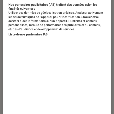
Nos partenaires publicitaires (IAB) traitent des données selon les
Nouvelle adaptation de l’un des plus
finalités suivantes :
Utiliser des données de géolocalisation précises. Analyser activement
importants mangas d’horreur jamais
les caractéristiques de l’appareil pour l’identification. Stocker et/ou
écrits,
Parasyte: The Grey
nous donne
accéder à des informations sur un appareil. Publicités et contenu
personnalisés, mesure de performance des publicités et du contenu,
une bonne raison de (re)plonger dans
études d’audience et développement de services.
Liste de nos partenaires IAB
cette licence culte.
Introduction
À 63 ans, le dessinateur Hitoshi Iwaaki peut se
vanter d’avoir eu un impact déterminant sur
le
manga
moderne. Sa série de 2012,
Historie
,
retraçant la vie d’
Alexandre le Grand
, a
notamment été couronnée du prestigieux prix
culturel
Osamu Tezuka
. Mais, bien avant cela,
entre 1988 et 1994, cet auteur prolifique a livré
un récit de
science-fiction
et d’épouvante qui