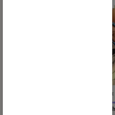
ARTICLE
ARTICLE
Animes
•
31 juil. 2026
Anime
Black Torch
: le manga annulé trop
Bleac