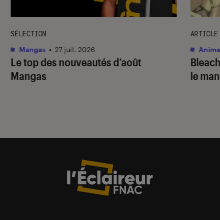
SÉLECTION
ARTICLE
Mangas
•
27 juil. 2026
Anime
Le top des nouveautés d’août
Bleac
Mangas
le ma