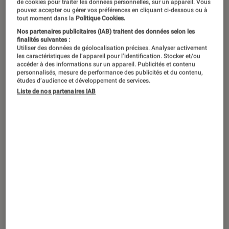
de cookies pour traiter les données personnelles, sur un appareil. Vous
pouvez accepter ou gérer vos préférences en cliquant ci-dessous ou à
tout moment dans la
Politique Cookies.
« I’ll be back »
. Pile 40 ans après le
Nos partenaires publicitaires (IAB) traitent des données selon les
premier film, les cyborgs tueurs de
finalités suivantes :
Utiliser des données de géolocalisation précises. Analyser activement
Terminator
sont rallumés grâce à un
les caractéristiques de l’appareil pour l’identification. Stocker et/ou
accéder à des informations sur un appareil. Publicités et contenu
anime en huit épisodes à découvrir
personnalisés, mesure de performance des publicités et du contenu,
sur Netflix. S’agit-il d’un retour
études d’audience et développement de services.
Liste de nos partenaires IAB
atomique ou d’une vraie fin du monde
pour la franchise de James Cameron ?
On a déjà notre petite idée.
Introduction
En analyse de l’image, la persistance rétinienne
désigne la capacité de l’œil à garder en
mémoire quelques instants un objet ou une
personne après son apparition. Dans le cas de