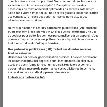
Le futur métavers The Brook est bien une histoire de billets
données liées à votre compte client. Vous pouvez refuser les traceurs
via le lien "continuer sans accepter" à l’exception des cookies
verts.
©The Brook
nécessaires au fonctionnement optimal de nos services notamment
l’aide dans votre navigation sur notre catalogue et la personnalisation
des contenus, l’analyse des performances de notre site, et pour
sécuriser vos transactions.
Des débuts créatifs bouillonnants, une
Notre organisation et ses
419
partenaires publicitaires (IAB) stockent
même soif de reconnaissance, une
et/ou accèdent à des informations, telles que les identifiants uniques
de cookies pour traiter les données personnelles, sur un appareil. Vous
cible commune et des collaborations
pouvez accepter ou gérer vos préférences en cliquant ci-dessous ou à
tout moment dans la
Politique Cookies.
d’envergure : depuis plus de 30 ans, le
Nos partenaires publicitaires (IAB) traitent des données selon les
rap et le jeu vidéo se servent l’un de
finalités suivantes :
Utiliser des données de géolocalisation précises. Analyser activement
l’autre pour atteindre leurs objectifs.
les caractéristiques de l’appareil pour l’identification. Stocker et/ou
accéder à des informations sur un appareil. Publicités et contenu
personnalisés, mesure de performance des publicités et du contenu,
études d’audience et développement de services.
Introduction
Liste de nos partenaires IAB
Le
jeu vidéo
et le
rap
ont beaucoup en
commun. Nées à la fin des années 1970, les
deux disciplines ont embrassé un destin
comparable, de contre-culture diffusée sous le